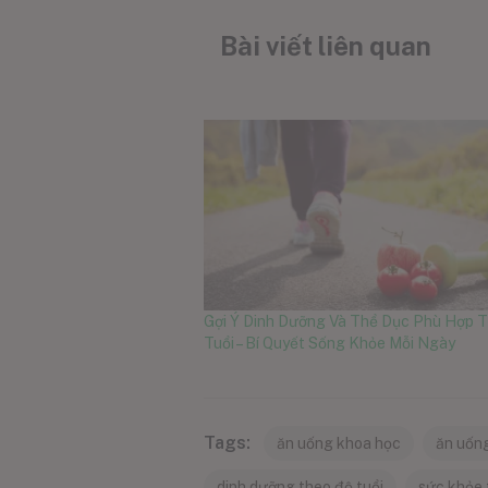
Bài viết liên quan
Gợi Ý Dinh Dưỡng Và Thể Dục Phù Hợp 
Tuổi – Bí Quyết Sống Khỏe Mỗi Ngày
Tags:
ăn uống khoa học
ăn uốn
dinh dưỡng theo độ tuổi
sức khỏe 