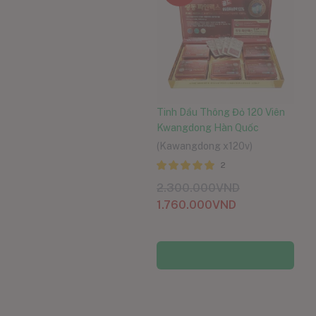
Tinh Dầu Thông Đỏ 120 Viên
Kwangdong Hàn Quốc
(Kawangdong x120v)
2
Được xếp
2.300.000
VND
hạng
5.00
5
1.760.000
VND
sao
Thêm vào giỏ hàng