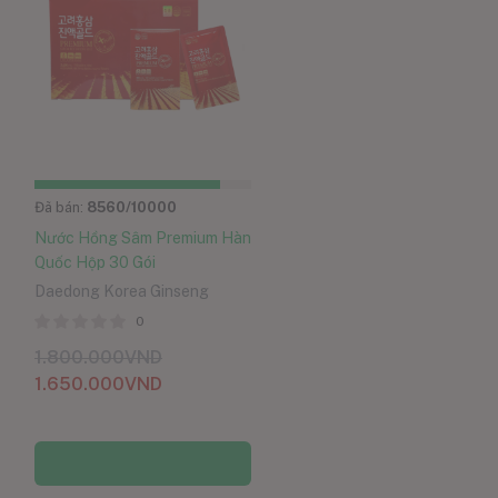
Đã bán:
8560
/10000
Nước Hồng Sâm Premium Hàn
Quốc Hộp 30 Gói
Daedong Korea Ginseng
0
1.800.000
VND
1.650.000
VND
Thêm vào giỏ hàng