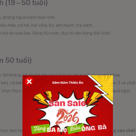
 (19 – 50 tuổi)
ng, phòng ngừa bệnh mạn tính.
iều màu, cá hồi, hạt chia, bơ, yến mạch, trà xanh.
 mỡ và rượu bia. Uống đủ nước, duy trì vận động thể chất.
n 50 tuổi)
 đề kháng, hỗ trợ hệ tiêu hóa, bảo vệ tim mạch và xương khớp.
ít béo, cá biển, rau xanh, trái cây mềm, thực phẩm giàu omega-3 và chất
a, chọn thực phẩm dễ tiêu hóa, tránh thức ăn quá mặn hoặc quá ngọt.
hực đơn hợp lý theo từng độ tuổi giúp bạn và gia đình
nâng cao chất