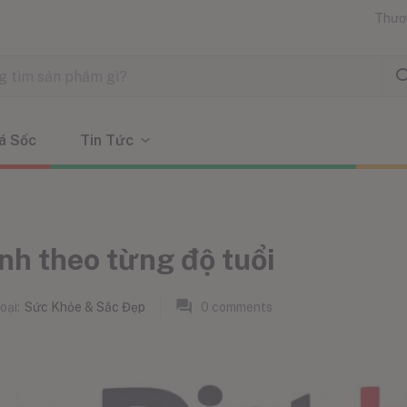
Thươ
á Sốc
Tin Tức
nh theo từng độ tuổi
oại:
Sức Khỏe & Sắc Đẹp
0
comments