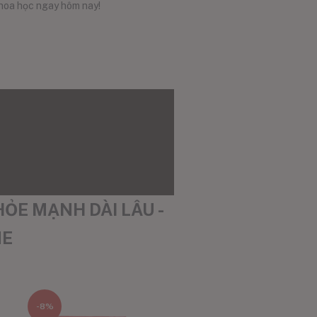
khoa học ngay hôm nay!
ỎE MẠNH DÀI LÂU -
NE
-8%