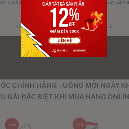
ian. Đừng đợi đến khi cơ thể “lên tiếng”, hãy bắt đầu chế độ ăn uống 
Mời bạn xem video:
Chế độ ăn uống lành mạnh theo từng độ tuổi
C CHÍNH HÃNG – UỐNG MỖI NGÀY KH
U ĐÃI ĐẶC BIỆT KHI MUA HÀNG ONLI
-13%
-17%