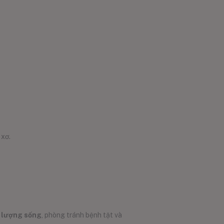
 xơ.
 lượng sống
, phòng tránh bệnh tật và