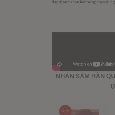
duy trì
sức khỏe bền vững
theo thời g
NHÂN SÂM HÀN QUỐ
Ư
-23%