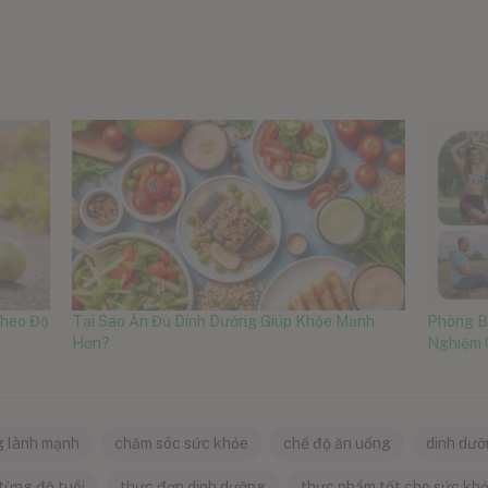
Theo Độ
Tại Sao Ăn Đủ Dinh Dưỡng Giúp Khỏe Mạnh
Phòng B
Hơn?
Nghiệm 
g lành mạnh
chăm sóc sức khỏe
chế độ ăn uống
dinh dưỡ
từng độ tuổi
thực đơn dinh dưỡng
thực phẩm tốt cho sức kh