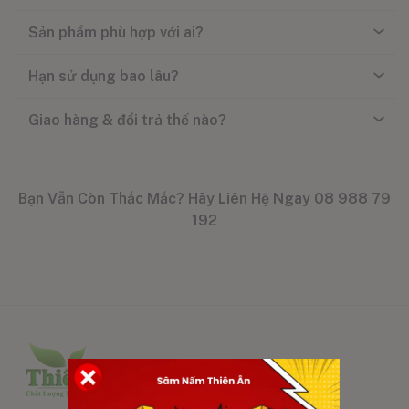
Sản phẩm phù hợp với ai?
Hạn sử dụng bao lâu?
Giao hàng & đổi trả thế nào?
Bạn Vẫn Còn Thắc Mắc? Hãy Liên Hệ Ngay 08 988 79
192