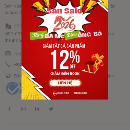
Sâm Nấm Thiên Ân phân phối các sản phẩm chính hãng Hàn
Quốc chất lượng tốt nhất đến tay người tiêu dùng.
CÔNG TY TNHH SÂM NẤM THIÊN ÂN
MST: 0316323102, do Phòng ĐKKD Sở Kế hoạch và Đầu tư
thành phố Hồ Chí Minh, cấp ngày 15/06/2020
info@samnamthienan.com
+84 898879192
50/1 Nguyễn Thái Sơn, Phường 3, Gò Vấp Hồ Chí Minh