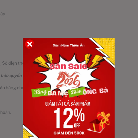
ây.
 Số điện thoại
 bảo quyền lợi.
yển hàng cho khách!
khoản.