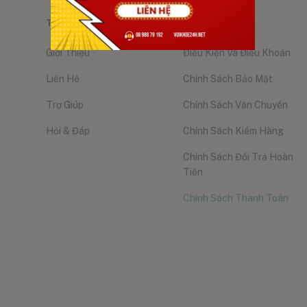
THÔNG TIN
NGƯỜI DÙNG
Giới Thiệu
Điều Kiện Và Điều Khoản
Liên Hệ
Chính Sách Bảo Mật
Trợ Giúp
Chính Sách Vận Chuyển
Hỏi & Đáp
Chính Sách Kiểm Hàng
Chính Sách Đổi Trả Hoàn
Tiền
Chính Sách Thanh Toán