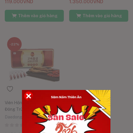
5.00
119.000
VND
1.350.000
VND
Thêm vào giỏ hàng
Thêm vào giỏ hàng
-22%
Viên Hồng Sâm Nhung Linh Chi
Đông Trùng Hạ Thảo 120 Viên
Daedong Korea Ginseng
0