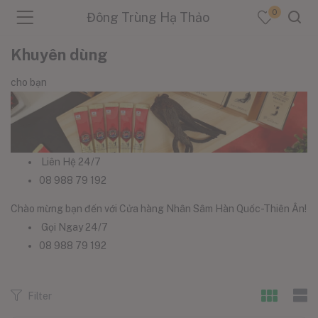
0
Đông Trùng Hạ Thảo
Khuyên dùng
cho bạn
menu (Sản Phẩm )
menu (Danh Mục )
Liên Hệ 24/7
08 988 79 192
Chào mừng bạn đến với Cửa hàng Nhân Sâm Hàn Quốc-Thiên Ân!
menu (Tin Tức )
Gọi Ngay 24/7
08 988 79 192
Filter