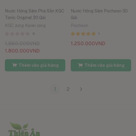
Nước Hồng Sâm Pha Sẵn KGC
Nước Hồng Sâm Pocheon 30
Tonic Original 30 Gói
Gói
KGC Jung Kwan Jang
Pocheon
0
1
Được xếp
1.950.000
VND
1.250.000
VND
hạng
5 sao
5.00
1.800.000
VND
Thêm vào giỏ hàng
Thêm vào giỏ hàng
1
2