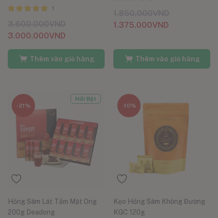
1
1.850.000
VND
Được xếp
3.600.000
VND
1.375.000
VND
hạng
5 sao
5.00
3.000.000
VND
Thêm vào giỏ hàng
Thêm vào giỏ hàng
Nổi Bật
-21%
-10%
Hồng Sâm Lát Tẩm Mật Ong
Kẹo Hồng Sâm Không Đường
200g Deadong
KGC 120g