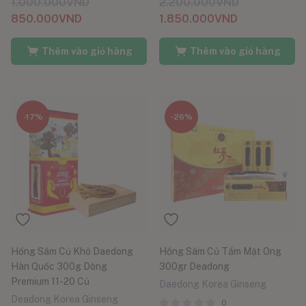
1.000.000
VND
2.200.000
VND
hạng
5 sao
5.00
850.000
VND
1.850.000
VND
Thêm vào giỏ hàng
Thêm vào giỏ hàng
-17%
-26%
Hồng Sâm Củ Khô Daedong
Hồng Sâm Củ Tẩm Mật Ong
Hàn Quốc 300g Dòng
300gr Deadong
Premium 11-20 Củ
Daedong Korea Ginseng
Deadong Korea Ginseng
0