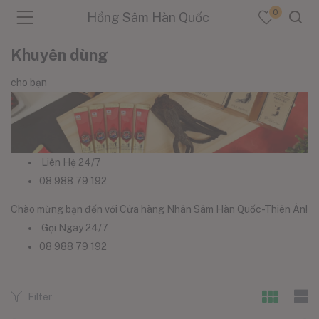
0
Hồng Sâm Hàn Quốc
Khuyên dùng
cho bạn
menu (Sản Phẩm )
menu (Danh Mục )
Liên Hệ 24/7
08 988 79 192
Chào mừng bạn đến với Cửa hàng Nhân Sâm Hàn Quốc-Thiên Ân!
menu (Tin Tức )
Gọi Ngay 24/7
08 988 79 192
Filter