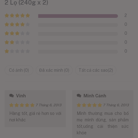
2 Lọ (240g x 2)
2
Được xếp
0
hạng
5
5
Được xếp
sao
0
hạng
4
5
Được
sao
0
xếp
Được
hạng
3
0
xếp
5 sao
hạng
Được
xếp
2
5
hạng
sao
Có ảnh (
0
)
Đã xác minh (
0
)
Tất cả các sao(
2
)
1
5
sao
Vinh
Minh Cảnh
7 Tháng 6, 2013
7 Tháng 6, 2013
Được xếp
Được xếp
Hàng tốt, giá rẻ hơn so với
Mình thường mua cho bố
hạng
5
5
hạng
5
5
nơi khác
mẹ mình dùng, sản phẩm
sao
sao
tốt,uống cải thiện sức
khỏe