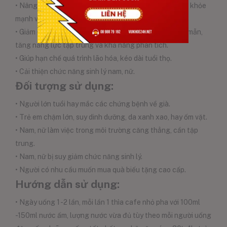
• Nâng cao sức đề kháng cho cơ thể, giúp cơ thể luôn khỏe
mạnh và tràn trề sức sống.
• Giảm căng thẳng, mệt mỏi kéo dài, giúp đầu óc minh mẫn,
tăng năng lực tập trung và khả năng phân tích.
• Giúp hạn chế quá trình lão hóa, kéo dài tuổi thọ.
• Cải thiện chức năng sinh lý nam, nữ.
Đối tượng sử dụng:
• Người lớn tuổi hay mắc các chứng bệnh về già.
• Trẻ em chậm lớn, suy dinh dưỡng, da xanh xao, hay ốm vặt.
• Nam, nữ làm việc trong môi trường căng thẳng, cần tập
trung.
• Nam, nữ bị suy giảm chức năng sinh lý.
• Người có nhu cầu muốn mua quà biếu tặng cao cấp.
Hướng dẫn sử dụng:
• Ngày uống 1 -2 lần, mỗi lần 1 thìa cafe nhỏ pha với 100ml
-150ml nước ấm, lượng nước vừa đủ tùy theo mỗi người uống