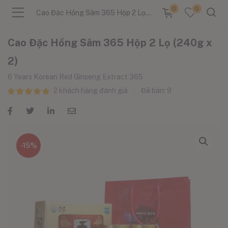
0
0
Cao Đặc Hồng Sâm 365 Hộp 2 Lọ (240g x 2)
Cao Đặc Hồng Sâm 365 Hộp 2 Lọ (240g x
2)
6 Years Korean Red Ginseng Extract 365
menu (Sản Phẩm )
2
khách hàng đánh giá
Đã bán:
9
menu (Danh Mục )
-15%
menu (Tin Tức )