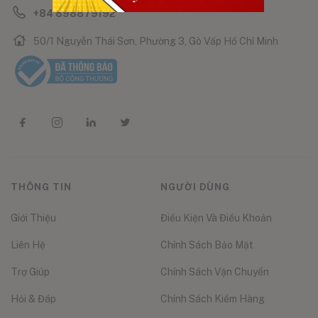
+84 898879192
50/1 Nguyễn Thái Sơn, Phường 3, Gò Vấp Hồ Chí Minh
THÔNG TIN
NGƯỜI DÙNG
Giới Thiệu
Điều Kiện Và Điều Khoản
Liên Hệ
Chính Sách Bảo Mật
Trợ Giúp
Chính Sách Vận Chuyển
Hỏi & Đáp
Chính Sách Kiểm Hàng