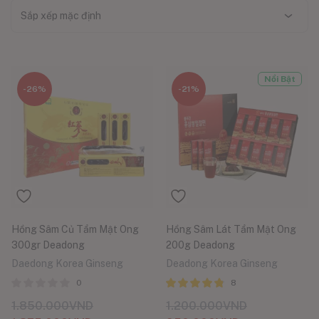
Sắp xếp mặc định
Nổi Bật
-26%
-21%
Hồng Sâm Củ Tẩm Mật Ong
Hồng Sâm Lát Tẩm Mật Ong
300gr Deadong
200g Deadong
Daedong Korea Ginseng
Deadong Korea Ginseng
0
8
Được xếp
1.850.000
VND
1.200.000
VND
hạng
5 sao