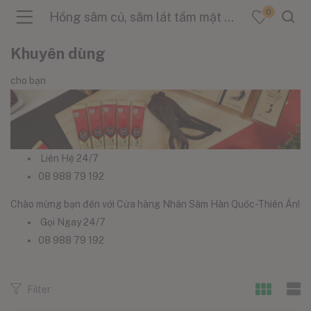
0
Hồng sâm củ, sâm lát tẩm mật ong
Khuyên dùng
cho bạn
menu (Sản Phẩm )
menu (Danh Mục )
Liên Hệ 24/7
08 988 79 192
Chào mừng bạn đến với Cửa hàng Nhân Sâm Hàn Quốc-Thiên Ân!
menu (Tin Tức )
Gọi Ngay 24/7
08 988 79 192
Filter