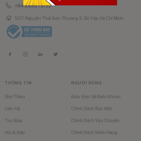
+84 898879192
50/1 Nguyễn Thái Sơn, Phường 3, Gò Vấp Hồ Chí Minh
THÔNG TIN
NGƯỜI DÙNG
Giới Thiệu
Điều Kiện Và Điều Khoản
Liên Hệ
Chính Sách Bảo Mật
Trợ Giúp
Chính Sách Vận Chuyển
Hỏi & Đáp
Chính Sách Kiểm Hàng