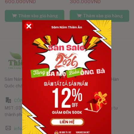
600.000
VND
300.000
VND
Thêm vào giỏ hàng
Thêm vào giỏ hàng
Sâm Nấm Thiên Ân phân phối các sản phẩm chính hãng Hàn
Quốc chất lượng tốt nhất đến tay người tiêu dùng.
CÔNG TY TNHH SÂM NẤM THIÊN ÂN
MST: 0316323102, do Phòng ĐKKD Sở Kế hoạch và Đầu tư
thành phố Hồ Chí Minh, cấp ngày 15/06/2020
info@samnamthienan.com