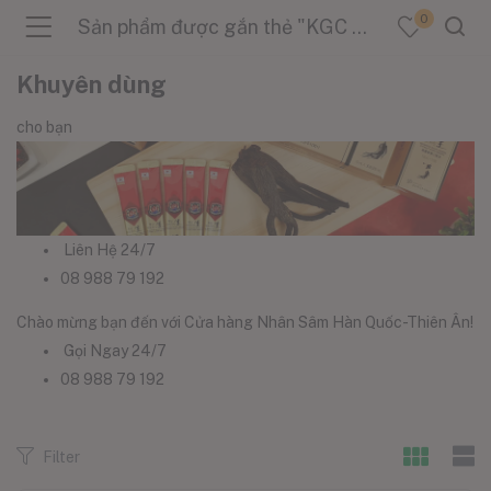
0
Sản phẩm được gắn thẻ "KGC Chính Hãng"
Khuyên dùng
cho bạn
menu (Sản Phẩm )
menu (Danh Mục )
Liên Hệ 24/7
08 988 79 192
Chào mừng bạn đến với Cửa hàng Nhân Sâm Hàn Quốc-Thiên Ân!
menu (Tin Tức )
Gọi Ngay 24/7
08 988 79 192
Filter