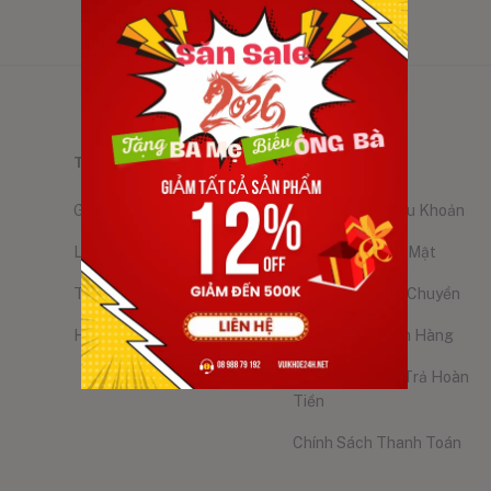
THÔNG TIN
NGƯỜI DÙNG
Giới Thiệu
Điều Kiện Và Điều Khoản
Liên Hệ
Chính Sách Bảo Mật
Trợ Giúp
Chính Sách Vận Chuyển
Hỏi & Đáp
Chính Sách Kiểm Hàng
Chính Sách Đổi Trả Hoàn
Tiền
Chính Sách Thanh Toán