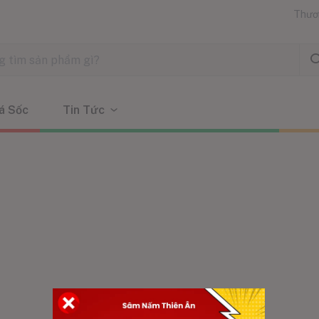
Thươ
á Sốc
Tin Tức