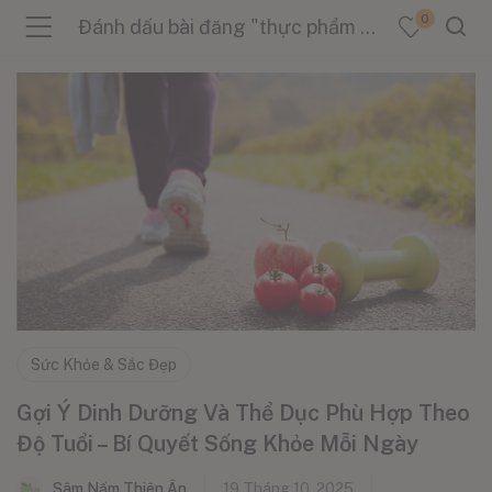
0
Đánh dấu bài đăng "thực phẩm tốt cho sức khỏe"
menu (Sản Phẩm )
menu (Danh Mục )
menu (Tin Tức )
Sức Khỏe & Sắc Đẹp
Gợi Ý Dinh Dưỡng Và Thể Dục Phù Hợp Theo
Độ Tuổi – Bí Quyết Sống Khỏe Mỗi Ngày
Sâm Nấm Thiên Ân
19 Tháng 10, 2025