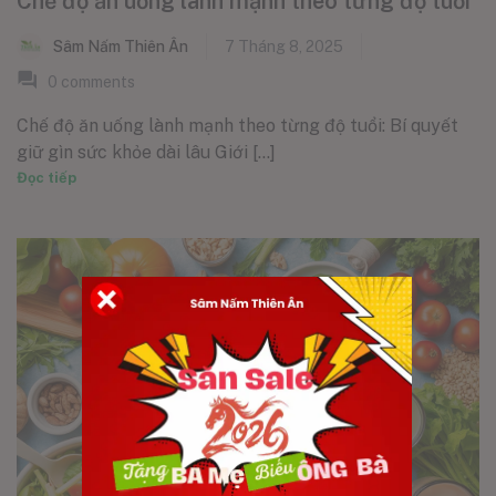
Chế độ ăn uống lành mạnh theo từng độ tuổi
Sâm Nấm Thiên Ân
7 Tháng 8, 2025
0
comments
Chế độ ăn uống lành mạnh theo từng độ tuổi: Bí quyết
giữ gìn sức khỏe dài lâu Giới [...]
Đọc tiếp