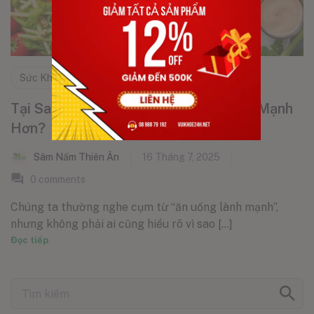
Sức Khỏe & Sắc Đẹp
Tại Sao Ăn Đủ Dinh Dưỡng Giúp Khỏe Mạnh
Hơn?
Sâm Nấm Thiên Ân
16 Tháng 7, 2025
0
comments
Chúng ta thường nghe cụm từ “ăn uống lành mạnh”,
nhưng không phải ai cũng hiểu rõ vì sao [...]
Đọc tiếp