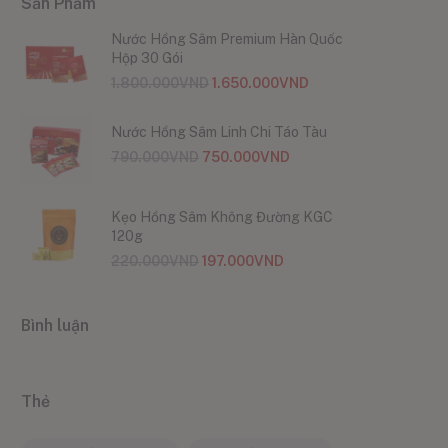
Sản Phẩm
Nước Hồng Sâm Premium Hàn Quốc
Hộp 30 Gói
1.800.000
VND
1.650.000
VND
Nước Hồng Sâm Linh Chi Táo Tàu
790.000
VND
750.000
VND
Kẹo Hồng Sâm Không Đường KGC
120g
220.000
VND
197.000
VND
Bình luận
Thẻ