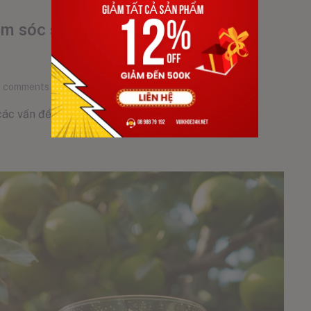
 sóc sức khỏe khi thời tiết thay
0
comments
ác vấn đề như mệt mỏi, cảm lạnh, rối [...]