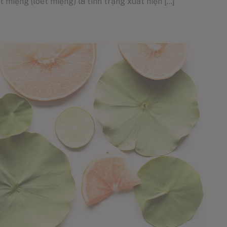
miệng (loét miệng) là tình trạng xuất hiện [...]