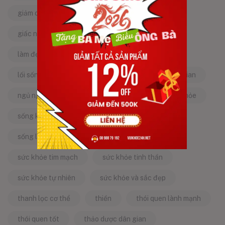
giảm căng thẳng
giảm stress
giấc ngủ ngon
kinh nghiệm dân gian
làm đẹp từ bên trong
làm đẹp tự nhiên
lối sống lành mạnh
mật ong
mẹo dân gian
ngủ ngon
năng lượng tích cực
sống khỏe
sống khỏe mỗi ngày
sống khỏe đẹp
sống lành mạnh
sống tích cực
sức khỏe tim mạch
sức khỏe tinh thần
sức khỏe tự nhiên
sức khỏe và sắc đẹp
thanh lọc cơ thể
thiền
thói quen lành mạnh
thói quen tốt
thảo dược dân gian