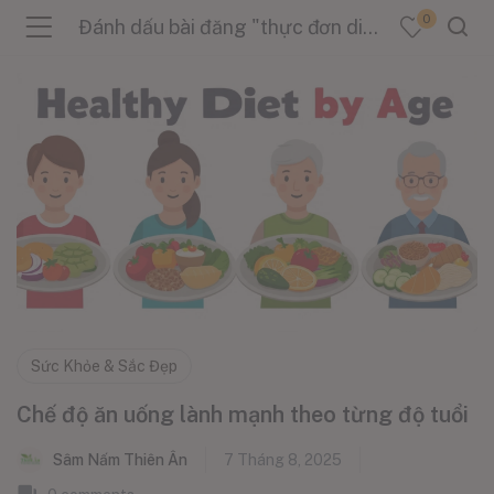
0
Đánh dấu bài đăng "thực đơn dinh dưỡng"
menu (Sản Phẩm )
menu (Danh Mục )
menu (Tin Tức )
Sức Khỏe & Sắc Đẹp
Chế độ ăn uống lành mạnh theo từng độ tuổi
Sâm Nấm Thiên Ân
7 Tháng 8, 2025