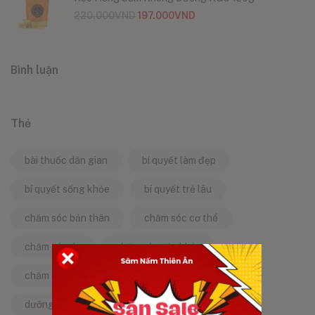
220.000
VND
197.000
VND
Bình luận
Thẻ
bài thuốc dân gian
bí quyết làm đẹp
bí quyết sống khỏe
bí quyết trẻ lâu
chăm sóc bản thân
chăm sóc cơ thể
chăm sóc da
chăm sóc sức khỏe
chăm sóc sức khỏe tự nhiên
chống lão hóa
dưỡng da tự nhiên
dưỡng sinh