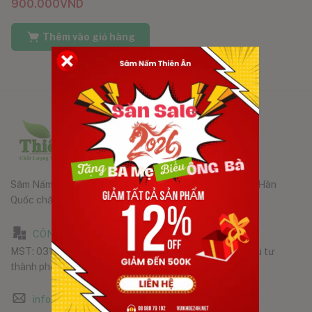
900.000
VND
Thêm vào giỏ hàng
Sâm Nấm Thiên Ân phân phối các sản phẩm chính hãng Hàn
Quốc chất lượng tốt nhất đến tay người tiêu dùng.
CÔNG TY TNHH SÂM NẤM THIÊN ÂN
MST: 0316323102, do Phòng ĐKKD Sở Kế hoạch và Đầu tư
thành phố Hồ Chí Minh, cấp ngày 15/06/2020
info@samnamthienan.com