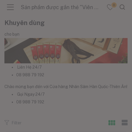
0
Sản phẩm được gắn thẻ "Viên Uống Bồi Bổ"
Khuyên dùng
cho bạn
menu (Sản Phẩm )
menu (Danh Mục )
Liên Hệ 24/7
08 988 79 192
Chào mừng bạn đến với Cửa hàng Nhân Sâm Hàn Quốc-Thiên Ân!
menu (Tin Tức )
Gọi Ngay 24/7
08 988 79 192
Filter