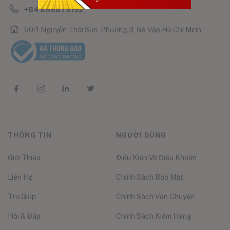
+84 898879192
50/1 Nguyễn Thái Sơn, Phường 3, Gò Vấp Hồ Chí Minh
THÔNG TIN
NGƯỜI DÙNG
Giới Thiệu
Điều Kiện Và Điều Khoản
Liên Hệ
Chính Sách Bảo Mật
Trợ Giúp
Chính Sách Vận Chuyển
Hỏi & Đáp
Chính Sách Kiểm Hàng