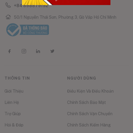
+84 898879192
50/1 Nguyễn Thái Sơn, Phường 3, Gò Vấp Hồ Chí Minh
THÔNG TIN
NGƯỜI DÙNG
Giới Thiệu
Điều Kiện Và Điều Khoản
Liên Hệ
Chính Sách Bảo Mật
Trợ Giúp
Chính Sách Vận Chuyển
Hỏi & Đáp
Chính Sách Kiểm Hàng