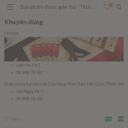
0
Sản phẩm được gắn thẻ "Thức Uống Bồi Bổ Sức Khỏe"
Khuyên dùng
cho bạn
menu (Sản Phẩm )
menu (Danh Mục )
Liên Hệ 24/7
08 988 79 192
Chào mừng bạn đến với Cửa hàng Nhân Sâm Hàn Quốc-Thiên Ân!
menu (Tin Tức )
Gọi Ngay 24/7
08 988 79 192
Filter