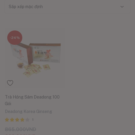
Sắp xếp mặc định
-24%
Trà Hồng Sâm Deadong 100
Gói
Deadong Korea Ginseng
1
Được xếp
865.000
VND
hạng
5