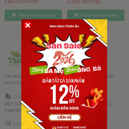
1.800.000
VND
2.290.000
VND
Thêm vào giỏ hàng
Thêm vào giỏ hàng
Sâm Nấm Thiên Ân phân phối các sản phẩm chính hãng Hàn
Quốc chất lượng tốt nhất đến tay người tiêu dùng.
CÔNG TY TNHH SÂM NẤM THIÊN ÂN
MST: 0316323102, do Phòng ĐKKD Sở Kế hoạch và Đầu tư
thành phố Hồ Chí Minh, cấp ngày 15/06/2020
info@samnamthienan.com