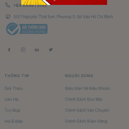
+84 898879192
50/1 Nguyễn Thái Sơn, Phường 3, Gò Vấp Hồ Chí Minh
THÔNG TIN
NGƯỜI DÙNG
Giới Thiệu
Điều Kiện Và Điều Khoản
Liên Hệ
Chính Sách Bảo Mật
Trợ Giúp
Chính Sách Vận Chuyển
Hỏi & Đáp
Chính Sách Kiểm Hàng