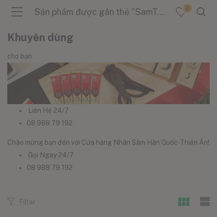
0
Sản phẩm được gắn thẻ "SamTangDeKhang"
Khuyên dùng
cho bạn
menu (Sản Phẩm )
menu (Danh Mục )
Liên Hệ 24/7
08 988 79 192
Chào mừng bạn đến với Cửa hàng Nhân Sâm Hàn Quốc-Thiên Ân!
menu (Tin Tức )
Gọi Ngay 24/7
08 988 79 192
Filter