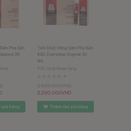
 Sâm Pha Sẵn
Tinh Chất Hồng Sâm Pha Sẵn
Balance 30
KGC Everytime Original 30
Gói
Jang
KGC Jung Kwan Jang
0
D
2.600.000
VND
D
2.290.000
VND
 giỏ hàng
Thêm vào giỏ hàng