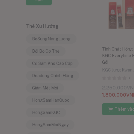
Thẻ Xu Hướng
BoSungNangLuong
Tinh Chất Hồng
Bồi Bổ Cơ Thể
KGC Everytime 
Gói
Củ Sâm Khô Cao Cấp
KGC Jung Kwan 
Deadong Chính Hãng
0
2.250.000
VN
Giảm Mệt Mỏi
1.800.000
VN
HongSamHanQuoc
Thêm vào
HongSamKGC
HongSamMoiNgay