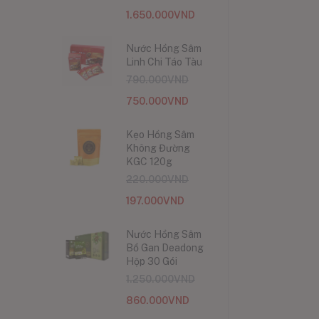
1.650.000
VND
Nước Hồng Sâm
Linh Chi Táo Tàu
790.000
VND
750.000
VND
Kẹo Hồng Sâm
Không Đường
KGC 120g
220.000
VND
197.000
VND
Nước Hồng Sâm
Bổ Gan Deadong
Hộp 30 Gói
1.250.000
VND
860.000
VND