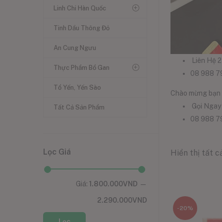
Linh Chi Hàn Quốc
Tinh Dầu Thông Đỏ
An Cung Ngưu
Liên Hệ 
Thực Phẩm Bổ Gan
08 988 7
Tổ Yến, Yến Sào
Chào mừng bạn 
Gọi Ngay
Tất Cả Sản Phẩm
08 988 7
Lọc Giá
Hiển thị tất c
Giá:
1.800.000VND
—
2.290.000VND
-20%
Lọc