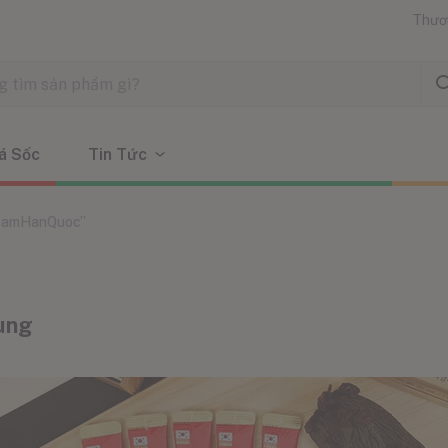
Thươ
á Sốc
Tin Tức
“SamHanQuoc”
ùng