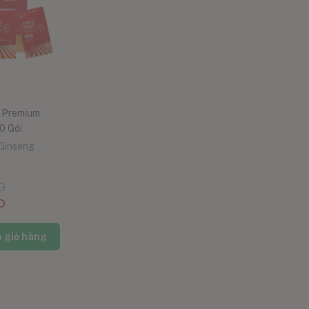
 Premium
0 Gói
Ginseng
D
D
 giỏ hàng