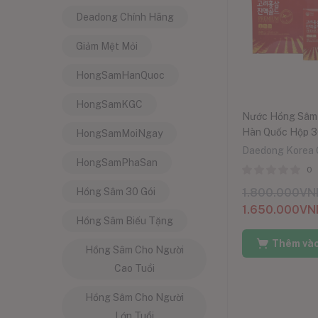
Deadong Chính Hãng
Giảm Mệt Mỏi
HongSamHanQuoc
HongSamKGC
Nước Hồng Sâm
Hàn Quốc Hộp 3
HongSamMoiNgay
Daedong Korea 
HongSamPhaSan
0
Hồng Sâm 30 Gói
1.800.000
VN
1.650.000
VN
Hồng Sâm Biếu Tặng
Thêm vào
Hồng Sâm Cho Người
Cao Tuổi
Hồng Sâm Cho Người
Lớn Tuổi