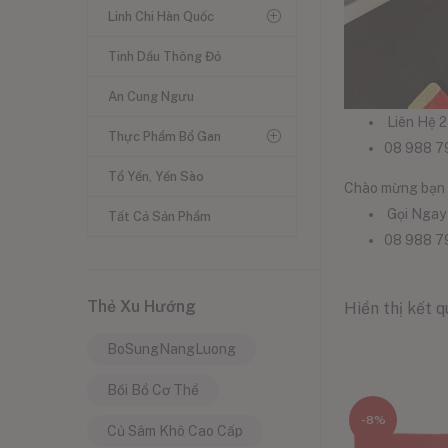
Linh Chi Hàn Quốc
Tinh Dầu Thông Đỏ
An Cung Ngưu
Liên Hệ 
Thực Phẩm Bổ Gan
08 988 7
Tổ Yến, Yến Sào
Chào mừng bạn 
Gọi Ngay
Tất Cả Sản Phẩm
08 988 7
Thẻ Xu Hướng
Hiển thị kết 
BoSungNangLuong
Bồi Bổ Cơ Thể
-8%
Củ Sâm Khô Cao Cấp