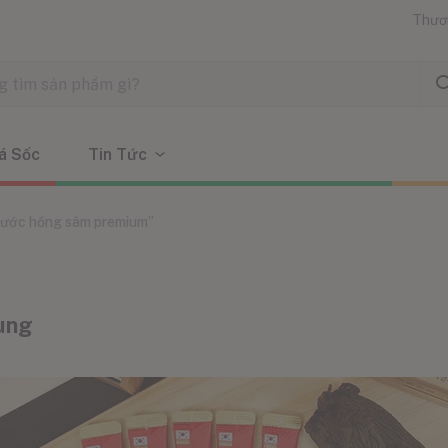
Thươ
á Sốc
Tin Tức
nước hồng sâm premium”
ùng