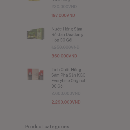
220.000
VND
197.000
VND
Nước Hồng Sâm
Bổ Gan Deadong
Hộp 30 Gói
1.250.000
VND
860.000
VND
Tinh Chất Hồng
Sâm Pha Sẵn KGC
Everytime Original
30 Gói
2.600.000
VND
2.290.000
VND
Product categories