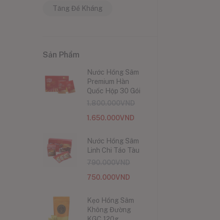
Tăng Đề Kháng
Sản Phẩm
Nước Hồng Sâm
Premium Hàn
Quốc Hộp 30 Gói
1.800.000
VND
1.650.000
VND
Nước Hồng Sâm
Linh Chi Táo Tàu
790.000
VND
750.000
VND
Kẹo Hồng Sâm
Không Đường
KGC 120g