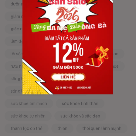
dưỡng da tự nhiên
dưỡng sinh
giảm căng thẳng
giảm stress
giấc ngủ ngon
kinh nghiệm dân gian
làm đẹp từ bên trong
làm đẹp tự nhiên
lối sống lành mạnh
mật ong
mẹo dân gian
ngủ ngon
năng lượng tích cực
sống khỏe
sống khỏe mỗi ngày
sống khỏe đẹp
sống lành mạnh
sống tích cực
sức khỏe tim mạch
sức khỏe tinh thần
sức khỏe tự nhiên
sức khỏe và sắc đẹp
thanh lọc cơ thể
thiền
thói quen lành mạnh