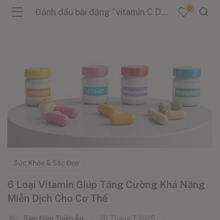
0
Đánh dấu bài đăng "vitamin C D E A B6 B9"
menu (Sản Phẩm )
menu (Danh Mục )
menu (Tin Tức )
Sức Khỏe & Sắc Đẹp
6 Loại Vitamin Giúp Tăng Cường Khả Năng
Miễn Dịch Cho Cơ Thể
Sâm Nấm Thiên Ân
26 Tháng 7, 2025