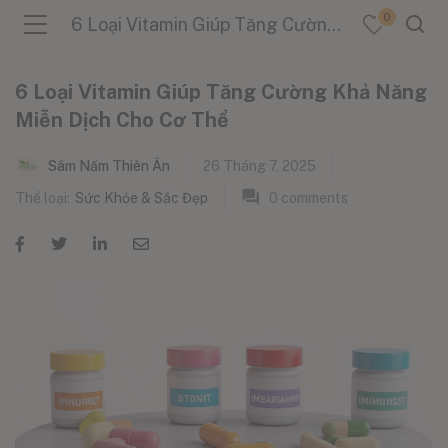
0
6 Loại Vitamin Giúp Tăng Cường Khả Năng Miễn Dịch Cho Cơ Thể
6 Loại Vitamin Giúp Tăng Cường Khả Năng
Miễn Dịch Cho Cơ Thể
menu (Sản Phẩm )
Sâm Nấm Thiên Ân
26 Tháng 7, 2025
Thể loại:
Sức Khỏe & Sắc Đẹp
0
comments
menu (Danh Mục )
menu (Tin Tức )