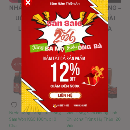
NHÂN SÂM HÀN QUỐC CHÍNH HÃNG –
UỐNG MỖI NGÀY KHỎE MẠNH DÀI
LÂU - ƯU ĐÃI ĐẶC BIỆT KHI MUA
HÀNG ONLINE
-14%
-22%
Nước Uống Tăng Lực Hồng
Viên Hồng Sâm Nhung Linh
Sâm Won KGC 100ml x 10
Chi Đông Trùng Hạ Thảo 120
Chai
Viên