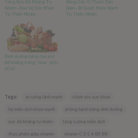
Tăng Sức Đề Kháng Tự
Bằng Các Vị Thuốc Dân
Nhiên – Bảo Vệ Sức Khỏe
Gian – Bí Quyết Khỏe Mạnh
Từ Thiên Nhiên
Từ Thiên Nhiên
Dinh dưỡng nâng cao sức
đề kháng trong “mùa” dịch
nCoV
Tags:
ăn uống lành mạnh
chăm sóc sức khỏe
hệ miễn dịch khỏe mạnh
phòng bệnh bằng dinh dưỡng
sức đề kháng tự nhiên
tăng cường miễn dịch
thực phẩm giàu vitamin
vitamin C D E A B6 B9