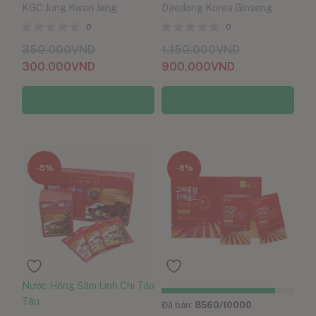
KGC Jung Kwan Jang
Daedong Korea Ginseng
0
0
350.000
VND
1.150.000
VND
300.000
VND
900.000
VND
Thêm vào giỏ hàng
Thêm vào giỏ hàng
-5%
-8%
Nước Hồng Sâm Linh Chi Táo
Tàu
Đã bán:
8560
/10000