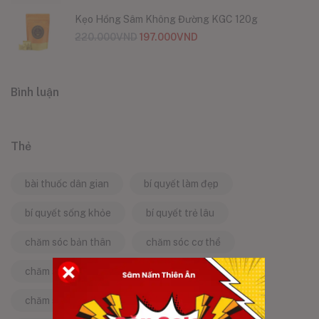
Kẹo Hồng Sâm Không Đường KGC 120g
220.000
VND
197.000
VND
Bình luận
Thẻ
bài thuốc dân gian
bí quyết làm đẹp
bí quyết sống khỏe
bí quyết trẻ lâu
chăm sóc bản thân
chăm sóc cơ thể
chăm sóc da
chăm sóc sức khỏe
chăm sóc sức khỏe tự nhiên
chống lão hóa