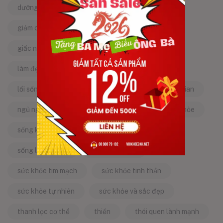
dưỡng da tự nhiên
dưỡng sinh
giảm căng thẳng
giảm stress
giấc ngủ ngon
kinh nghiệm dân gian
làm đẹp từ bên trong
làm đẹp tự nhiên
lối sống lành mạnh
mật ong
mẹo dân gian
ngủ ngon
năng lượng tích cực
sống khỏe
sống khỏe mỗi ngày
sống khỏe đẹp
sống lành mạnh
sống tích cực
sức khỏe tim mạch
sức khỏe tinh thần
sức khỏe tự nhiên
sức khỏe và sắc đẹp
thanh lọc cơ thể
thiền
thói quen lành mạnh