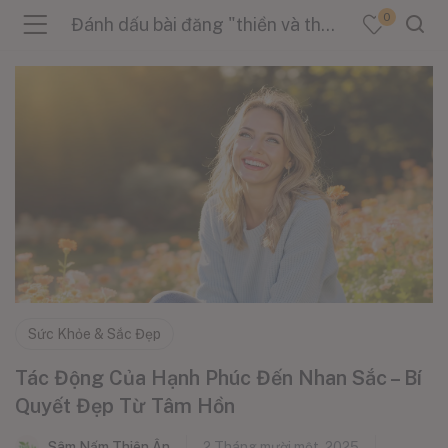
0
Đánh dấu bài đăng "thiền và thư giãn"
menu (Sản Phẩm )
menu (Danh Mục )
menu (Tin Tức )
Sức Khỏe & Sắc Đẹp
Tác Động Của Hạnh Phúc Đến Nhan Sắc – Bí
Quyết Đẹp Từ Tâm Hồn
Sâm Nấm Thiên Ân
2 Tháng mười một, 2025