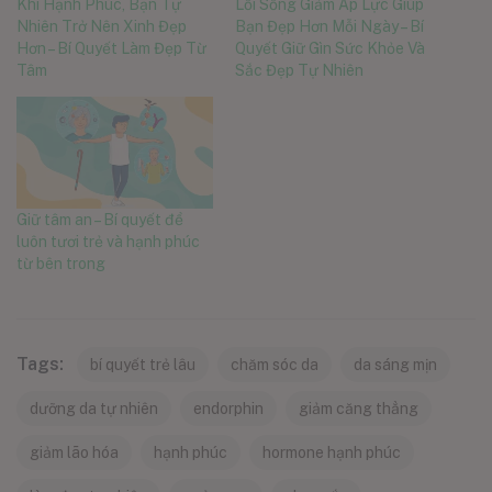
Khi Hạnh Phúc, Bạn Tự
Lối Sống Giảm Áp Lực Giúp
Nhiên Trở Nên Xinh Đẹp
Bạn Đẹp Hơn Mỗi Ngày – Bí
Hơn – Bí Quyết Làm Đẹp Từ
Quyết Giữ Gìn Sức Khỏe Và
Tâm
Sắc Đẹp Tự Nhiên
Giữ tâm an – Bí quyết để
luôn tươi trẻ và hạnh phúc
từ bên trong
Tags:
bí quyết trẻ lâu
chăm sóc da
da sáng mịn
dưỡng da tự nhiên
endorphin
giảm căng thẳng
giảm lão hóa
hạnh phúc
hormone hạnh phúc