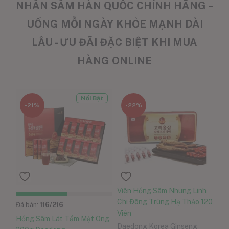
NHÂN SÂM HÀN QUỐC CHÍNH HÃNG –
UỐNG MỖI NGÀY KHỎE MẠNH DÀI
LÂU - ƯU ĐÃI ĐẶC BIỆT KHI MUA
HÀNG ONLINE
Nổi Bật
-21%
-22%
Viên Hồng Sâm Nhung Linh
Chi Đông Trùng Hạ Thảo 120
Đã bán:
116
/216
Viên
Hồng Sâm Lát Tẩm Mật Ong
Daedong Korea Ginseng