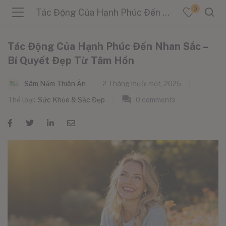
0
Tác Động Của Hạnh Phúc Đến Nhan Sắc – Bí Quyết Đẹp Từ Tâm Hồn
Tác Động Của Hạnh Phúc Đến Nhan Sắc –
Bí Quyết Đẹp Từ Tâm Hồn
menu (Sản Phẩm )
Sâm Nấm Thiên Ân
2 Tháng mười một, 2025
Thể loại:
Sức Khỏe & Sắc Đẹp
0
comments
menu (Danh Mục )
menu (Tin Tức )