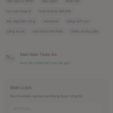
làm đẹp tự nhiên
ngủ ngon
nhan sắc
nụ cười rạng rỡ
nuôi dưỡng tâm hồn
sắc đẹp bền vững
serotonin
sống tích cực
sống vui vẻ
sức khỏe tinh thần
thiền và thư giãn
Sâm Nấm Thiên Ân
Xem tất cả bài viết của tác giả
BÌNH LUẬN
Địa chỉ email của bạn sẽ không được công bố.