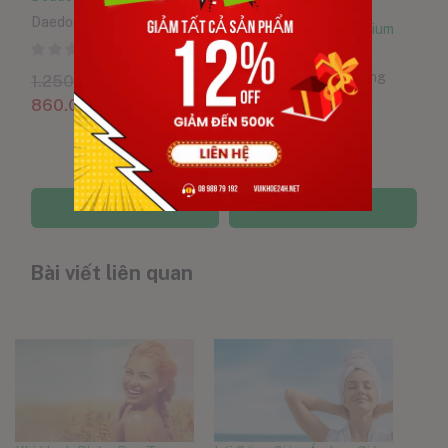
Đã bán:
8560
/10000
Daedong Korea Ginseng
Nước Hồng Sâm Premium
0
Hàn Quốc Hộp 30 Gói
Daedong Korea Ginseng
1.250.000
VND
860.000
VND
0
1.800.000
VND
1.650.000
VND
Thêm vào giỏ hàng
Thêm vào giỏ hàng
Bài viết liên quan