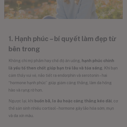
1. Hạnh phúc – bí quyết làm đẹp từ
bên trong
Không chỉ mỹ phẩm hay chế độ ăn uống,
hạnh phúc chính
là yếu tố then chốt giúp bạn trẻ lâu và tỏa sáng
. Khi bạn
cảm thấy vui vẻ, não tiết ra endorphin và serotonin – hai
“hormone hạnh phúc” giúp giảm căng thẳng, làm da hồng
hào và rạng rỡ hơn.
Ngược lại, khi
buồn bã, lo âu hoặc căng thẳng kéo dài
, cơ
thể sản sinh nhiều cortisol – hormone gây lão hóa sớm, mụn
và da xỉn màu.