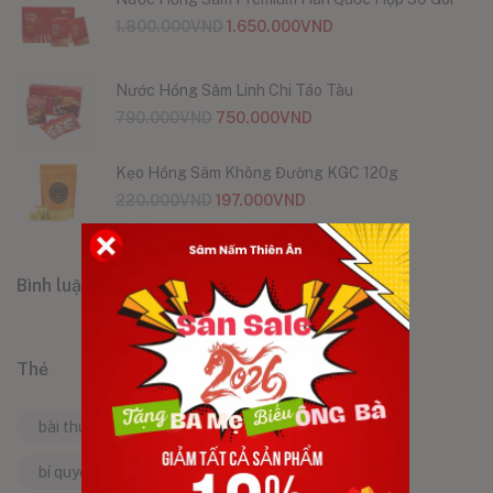
1.800.000
VND
1.650.000
VND
Nước Hồng Sâm Linh Chi Táo Tàu
790.000
VND
750.000
VND
Kẹo Hồng Sâm Không Đường KGC 120g
220.000
VND
197.000
VND
Bình luận
Thẻ
bài thuốc dân gian
bí quyết làm đẹp
bí quyết sống khỏe
bí quyết trẻ lâu