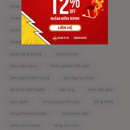
chăm sóc bản thân
chăm sóc cơ thể
chăm sóc da
chăm sóc sức khỏe
chăm sóc sức khỏe tự nhiên
chống lão hóa
dưỡng da tự nhiên
dưỡng sinh
giảm căng thẳng
giảm stress
giấc ngủ ngon
kinh nghiệm dân gian
làm đẹp từ bên trong
làm đẹp tự nhiên
lối sống lành mạnh
mật ong
mẹo dân gian
ngủ ngon
năng lượng tích cực
sống khỏe
sống khỏe mỗi ngày
sống khỏe đẹp
sống lành mạnh
sống tích cực