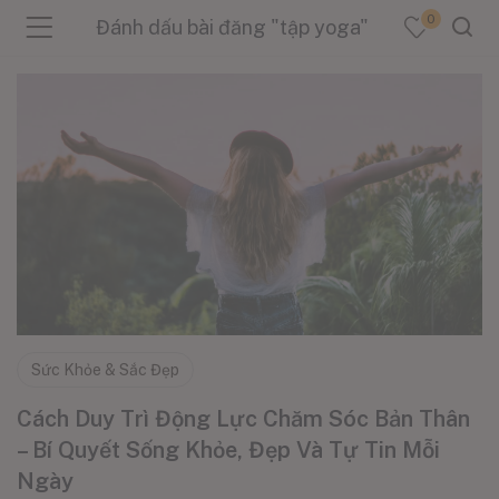
0
Đánh dấu bài đăng "tập yoga"
menu (Sản Phẩm )
menu (Danh Mục )
menu (Tin Tức )
Sức Khỏe & Sắc Đẹp
Cách Duy Trì Động Lực Chăm Sóc Bản Thân
– Bí Quyết Sống Khỏe, Đẹp Và Tự Tin Mỗi
Ngày