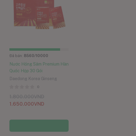
Đã bán:
8560
/10000
Nước Hồng Sâm Premium Hàn
Quốc Hộp 30 Gói
Daedong Korea Ginseng
0
1.800.000
VND
1.650.000
VND
Thêm vào giỏ hàng