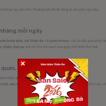
n phòng ngủ yên tĩnh, thoáng mát để dễ dàng đi vào giấc ngủ sâu.
 nhàng mỗi ngày
tuần hoàn máu
,
cải thiện da
, và
giảm stress
– tất cả đều góp phần là
ộ, thiền, đạp xe
vừa tốt cho tim mạch vừa giúp tinh thần thư thái.
c quan, tránh căng thẳng kéo dài
inh nhiều gốc tự do, làm tăng tốc độ lão hóa.
u lịch, đọc sách, hoặc nghe nhạc
để nuôi dưỡng tâm hồn tích cực – đó