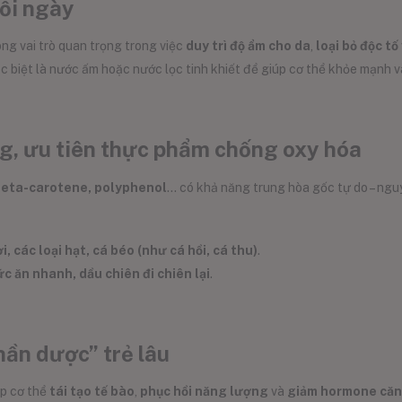
ỗi ngày
g vai trò quan trọng trong việc
duy trì độ ẩm cho da
,
loại bỏ độc tố
ặc biệt là nước ấm hoặc nước lọc tinh khiết để giúp cơ thể khỏe mạnh v
g, ưu tiên thực phẩm chống oxy hóa
 beta-carotene, polyphenol
… có khả năng trung hòa gốc tự do – ngu
i, các loại hạt, cá béo (như cá hồi, cá thu)
.
c ăn nhanh, dầu chiên đi chiên lại
.
hần dược” trẻ lâu
úp cơ thể
tái tạo tế bào
,
phục hồi năng lượng
và
giảm hormone căng