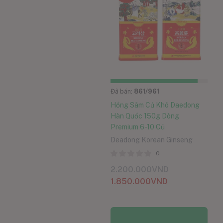
Đã bán:
861
/961
Hồng Sâm Củ Khô Daedong
Hàn Quốc 150g Dòng
Premium 6-10 Củ
Deadong Korean Ginseng
0
2.200.000
VND
1.850.000
VND
Thêm vào giỏ hàng