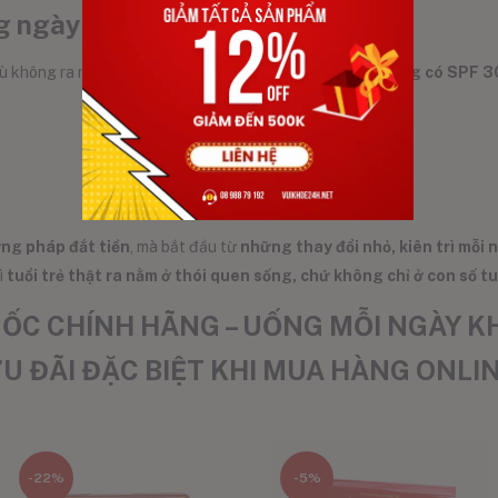
 ngày – dù trời râm hay mưa
 Dù không ra nắng nhiều, bạn vẫn nên
thoa kem chống nắng có SPF 3
ng pháp đắt tiền
, mà bắt đầu từ
những thay đổi nhỏ, kiên trì mỗi 
ì
tuổi trẻ thật ra nằm ở thói quen sống, chứ không chỉ ở con số tu
C CHÍNH HÃNG – UỐNG MỖI NGÀY KH
U ĐÃI ĐẶC BIỆT KHI MUA HÀNG ONLI
-22%
-5%