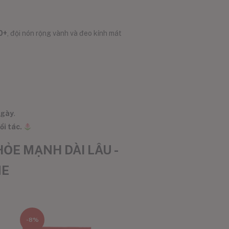
0+
, đội nón rộng vành và đeo kính mát
ngày
.
ổi tác.
ỎE MẠNH DÀI LÂU -
NE
-8%