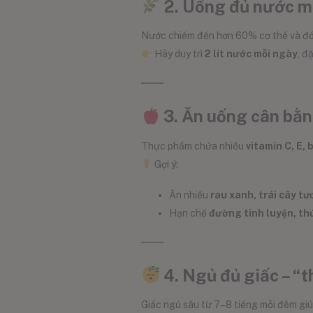
2. Uống đủ nước m
Nước chiếm đến hơn 60% cơ thể và đón
Hãy duy trì
2 lít nước mỗi ngày
, đ
3. Ăn uống cân bằn
Thực phẩm chứa nhiều
vitamin C, E,
Gợi ý:
Ăn nhiều
rau xanh, trái cây tươ
Hạn chế
đường tinh luyện, thứ
4. Ngủ đủ giấc – “t
Giấc ngủ sâu từ 7–8 tiếng mỗi đêm gi