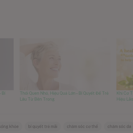
 Bí
Thói Quen Nhỏ, Hiệu Quả Lớn – Bí Quyết Để Trẻ
Khi Cơ T
Lâu Từ Bên Trong
Hiệu Lão
 sống khỏe
bí quyết trẻ mãi
chăm sóc cơ thể
chăm sóc da