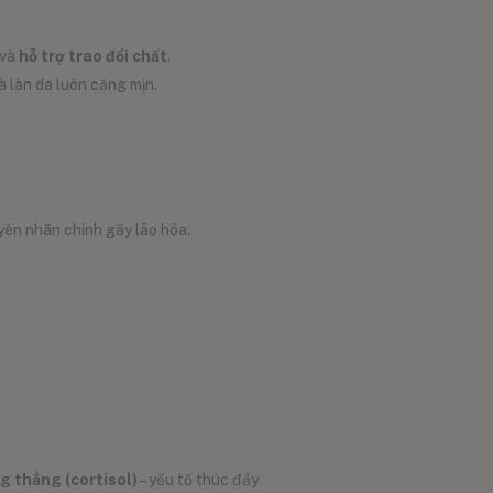
và
hỗ trợ trao đổi chất
.
à làn da luôn căng mịn.
yên nhân chính gây lão hóa.
 thẳng (cortisol)
– yếu tố thúc đẩy