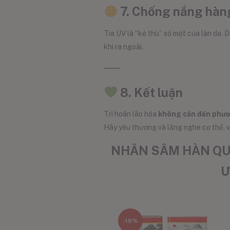
7. Chống nắng hàng
Tia UV là “kẻ thù” số một của làn da.
khi ra ngoài.
8. Kết luận
Trì hoãn lão hóa
không cần đến phươ
Hãy yêu thương và lắng nghe cơ thể, v
NHÂN SÂM HÀN QUỐ
Ư
-16%