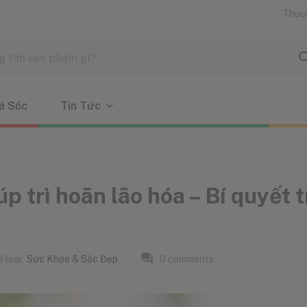
Thươ
á Sốc
Tin Tức
 trì hoãn lão hóa – Bí quyết t
 loại:
Sức Khỏe & Sắc Đẹp
0
comments