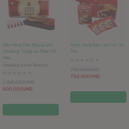
Viên Hồng Sâm Nhung Linh
Nước Hồng Sâm Linh Chi Táo
Chi Đông Trùng Hạ Thảo 120
Tàu
Viên
0
Daedong Korea Ginseng
790.000
VND
0
750.000
VND
1.150.000
VND
900.000
VND
Thêm vào giỏ hàng
Thêm vào giỏ hàng