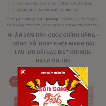
Ngủ ngon, da dẻ sáng hơn nhờ khí huyết điều hòa.
Cơ thể bền bỉ, dẻo dai và trì hoãn lão hóa.
Dưỡng sinh không phải là phương pháp tốn kém, mà là nghệ
thuật sống lành mạnh, bền vững từ những việc nhỏ mỗi ngày.
NHÂN SÂM HÀN QUỐC CHÍNH HÃNG –
UỐNG MỖI NGÀY KHỎE MẠNH DÀI
LÂU - ƯU ĐÃI ĐẶC BIỆT KHI MUA
HÀNG ONLINE
-18%
-20%