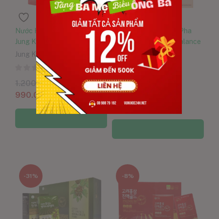
Nước Hồng Sâm Won KGC
Tinh Chất Hồng Sâm Pha
Jung Kwan Jang 30 Gói 70ml
Sẵn KGC Everytime Balance
30 Gói
Jung Kwan Jang
KGC Jung Kwan Jang
0
0
1.200.000
VND
2.250.000
VND
990.000
VND
1.800.000
VND
Thêm vào giỏ hàng
Thêm vào giỏ hàng
-31%
-8%