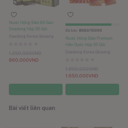
Nước Hồng Sâm Bổ Gan
Deadong Hộp 30 Gói
Đã bán:
8560
/10000
Daedong Korea Ginseng
Nước Hồng Sâm Premium
0
Hàn Quốc Hộp 30 Gói
Daedong Korea Ginseng
1.250.000
VND
860.000
VND
0
1.800.000
VND
1.650.000
VND
Thêm vào giỏ hàng
Thêm vào giỏ hàng
Bài viết liên quan