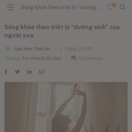
0
Sống khỏe theo triết lý “dưỡng sinh” của người xưa
Sống khỏe theo triết lý “dưỡng sinh” của
người xưa
menu (Sản Phẩm )
Sâm Nấm Thiên Ân
3 Tháng 12, 2025
Thể loại:
Sức Khỏe & Sắc Đẹp
0
comments
menu (Danh Mục )
menu (Tin Tức )