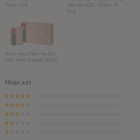
15 Gói 70ml
Sâm Won KGC 100ml x 10
Chai
Nước Hồng Sâm Pha Sẵn
KGC Tonic Original 30 Gói
Nhận xét
Được xếp
hạng
5
5
Được xếp
sao
hạng
4
5
Được
sao
xếp
Được
hạng
3
xếp
5 sao
hạng
Được