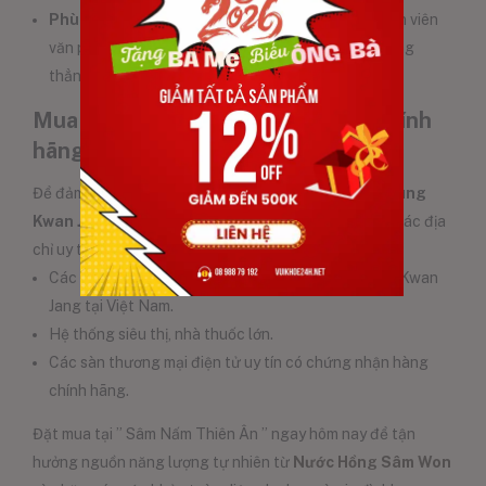
Phù hợp với nhiều đối tượng
: Người lớn tuổi, nhân viên
văn phòng, người thường xuyên vận động hoặc căng
thẳng.
Mua Nước Hồng Sâm Won ở đâu chính
hãng?
Để đảm bảo mua được
Nước Hồng Sâm Won KGC Jung
Kwan Jang 30 Gói 70ml
chính hãng, bạn nên chọn các địa
chỉ uy tín như:
Các cửa hàng phân phối chính thức của KGC Jung Kwan
Jang tại Việt Nam.
Hệ thống siêu thị, nhà thuốc lớn.
Các sàn thương mại điện tử uy tín có chứng nhận hàng
chính hãng.
Đặt mua tại ” Sâm Nấm Thiên Ân ” ngay hôm nay để tận
hưởng nguồn năng lượng tự nhiên từ
Nước Hồng Sâm Won