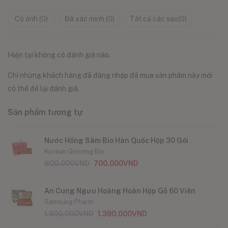
xếp
2
5
hạng
sao
Có ảnh (
0
)
Đã xác minh (
0
)
Tất cả các sao(
0
)
1
5
sao
Hiện tại không có đánh giá nào.
Chỉ những khách hàng đã đăng nhập đã mua sản phẩm này mới
có thể để lại đánh giá.
Sản phẩm tương tự
Nước Hồng Sâm Bio Hàn Quốc Hộp 30 Gói
Korean Ginseng Bio
800.000
VND
700.000
VND
An Cung Ngưu Hoàng Hoàn Hộp Gỗ 60 Viên
Samsung Pharm
1.600.000
VND
1.390.000
VND