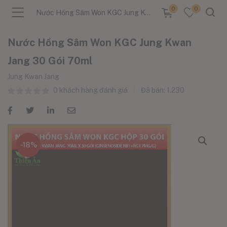
0
0
Nước Hồng Sâm Won KGC Jung Kwan Jang 30 Gói 70ml
Nước Hồng Sâm Won KGC Jung Kwan
Jang 30 Gói 70ml
Jung Kwan Jang
menu (Sản Phẩm )
0
khách hàng đánh giá
Đã bán:
1.230
menu (Danh Mục )
-18%
menu (Tin Tức )