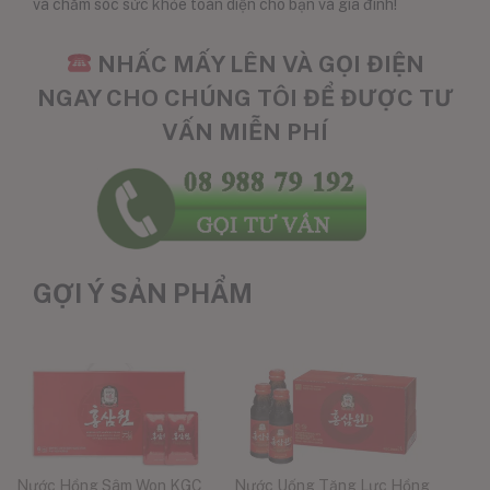
và chăm sóc sức khỏe toàn diện cho bạn và gia đình!
NHẤC MẤY LÊN VÀ GỌI ĐIỆN
NGAY CHO CHÚNG TÔI ĐỂ ĐƯỢC TƯ
VẤN MIỄN PHÍ
GỢI Ý SẢN PHẨM
Nước Hồng Sâm Won KGC
Nước Uống Tăng Lực Hồng