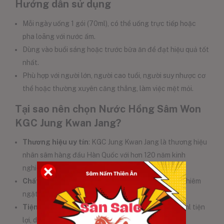
Hướng dẫn sử dụng
Mỗi ngày uống 1 gói (70ml), có thể uống trực tiếp hoặc
pha loãng với nước ấm.
Dùng vào buổi sáng hoặc trước bữa ăn để đạt hiệu quả tốt
nhất.
Phù hợp với người lớn, người cao tuổi, người suy nhược cơ
thể hoặc thường xuyên căng thẳng, làm việc mệt mỏi.
Tại sao nên chọn Nước Hồng Sâm Won
KGC Jung Kwan Jang?
Thương hiệu uy tín
: KGC Jung Kwan Jang là thương hiệu
nhân sâm hàng đầu Hàn Quốc với hơn 120 năm kinh
nghiệm.
Chất lượng cao cấp
: Sản phẩm được kiểm định nghiêm
ngặt, đảm bảo an toàn và hiệu quả.
Tiện lợi và dễ sử dụng
: Đóng gói dạng gói nhỏ 70ml tiện
lợi, dễ dàng mang theo bên mình.