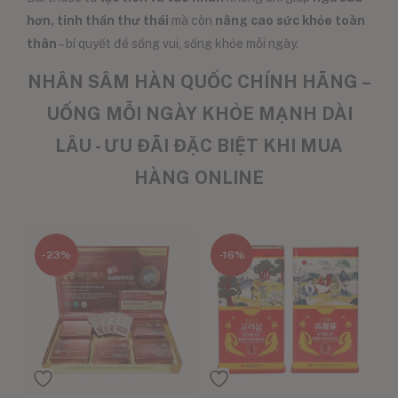
hơn, tinh thần thư thái
mà còn
nâng cao sức khỏe toàn
thân
– bí quyết để sống vui, sống khỏe mỗi ngày.
NHÂN SÂM HÀN QUỐC CHÍNH HÃNG –
UỐNG MỖI NGÀY KHỎE MẠNH DÀI
LÂU - ƯU ĐÃI ĐẶC BIỆT KHI MUA
HÀNG ONLINE
-23%
-16%