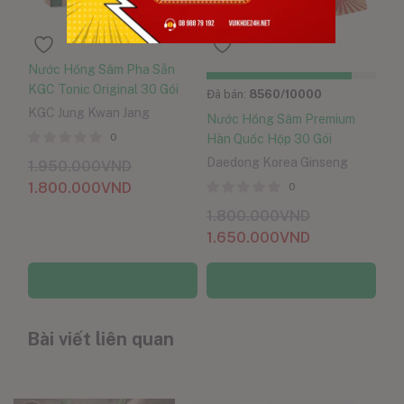
Nước Hồng Sâm Pha Sẵn
KGC Tonic Original 30 Gói
Đã bán:
8560
/10000
KGC Jung Kwan Jang
Nước Hồng Sâm Premium
0
Hàn Quốc Hộp 30 Gói
Daedong Korea Ginseng
1.950.000
VND
1.800.000
VND
0
1.800.000
VND
1.650.000
VND
Thêm vào giỏ hàng
Thêm vào giỏ hàng
Bài viết liên quan