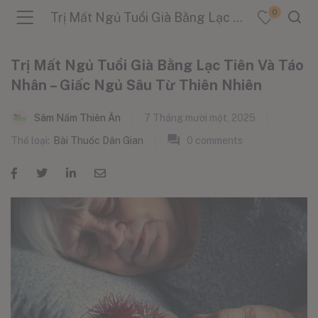
0
Trị Mất Ngủ Tuổi Già Bằng Lạc Tiên Và Táo Nhân – Giấc Ngủ Sâu Từ Thiên Nhiên
Trị Mất Ngủ Tuổi Già Bằng Lạc Tiên Và Táo
Nhân – Giấc Ngủ Sâu Từ Thiên Nhiên
menu (Sản Phẩm )
Sâm Nấm Thiên Ân
7 Tháng mười một, 2025
Thể loại:
Bài Thuốc Dân Gian
0
comments
menu (Danh Mục )
menu (Tin Tức )