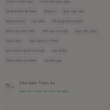
cách trị mất ngủ
chăm sóc giấc ngủ
dưỡng tâm an thần
Đông y
giấc ngủ sâu
giảm stress
lạc tiên
lối sống lành mạnh
mất ngủ kinh niên
mất ngủ tuổi già
mẹo dân gian
ngủ ngon
ngủ ngon tự nhiên
sức khỏe người cao tuổi
táo nhân
thảo dược tự nhiên
trị mất ngủ
Sâm Nấm Thiên Ân
Xem tất cả bài viết của tác giả