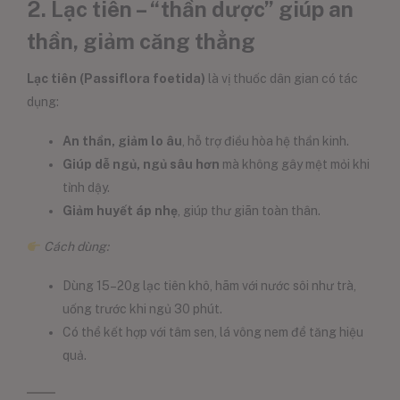
2. Lạc tiên – “thần dược” giúp an
thần, giảm căng thẳng
Lạc tiên (Passiflora foetida)
là vị thuốc dân gian có tác
dụng:
An thần, giảm lo âu
, hỗ trợ điều hòa hệ thần kinh.
Giúp dễ ngủ, ngủ sâu hơn
mà không gây mệt mỏi khi
tỉnh dậy.
Giảm huyết áp nhẹ
, giúp thư giãn toàn thân.
Cách dùng:
Dùng 15–20g lạc tiên khô, hãm với nước sôi như trà,
uống trước khi ngủ 30 phút.
Có thể kết hợp với tâm sen, lá vông nem để tăng hiệu
quả.