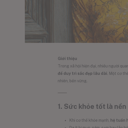
Giới thiệu
Trong xã hội hiện đại, nhiều người qu
để duy trì sắc đẹp lâu dài
. Một cơ th
nhiên, bền vững.
1. Sức khỏe tốt là nền
Khi cơ thể khỏe mạnh,
hệ tuần 
Da ít bị mụn, nám, sạm hay lão h