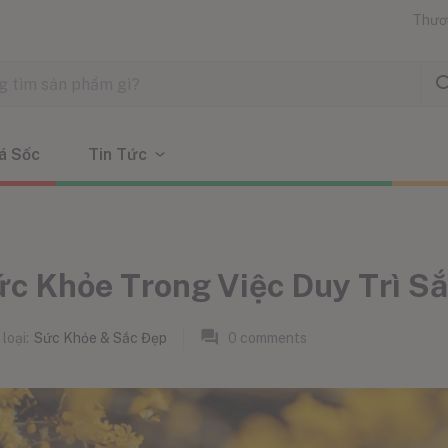
Thươ
á Sốc
Tin Tức
c Khỏe Trong Việc Duy Trì S
loại:
Sức Khỏe & Sắc Đẹp
0
comments