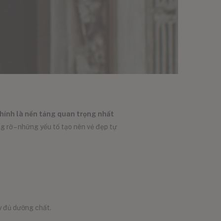
hính là nền tảng quan trọng nhất
ng rỡ – những yếu tố tạo nên vẻ đẹp tự
y đủ dưỡng chất.