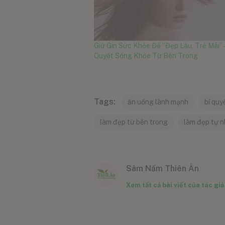
Giữ Gìn Sức Khỏe Để “Đẹp Lâu, Trẻ Mãi” –
Quyết Sống Khỏe Từ Bên Trong
Tags:
ăn uống lành mạnh
bí quy
làm đẹp từ bên trong
làm đẹp tự n
Sâm Nấm Thiên Ân
Xem tất cả bài viết của tác giả