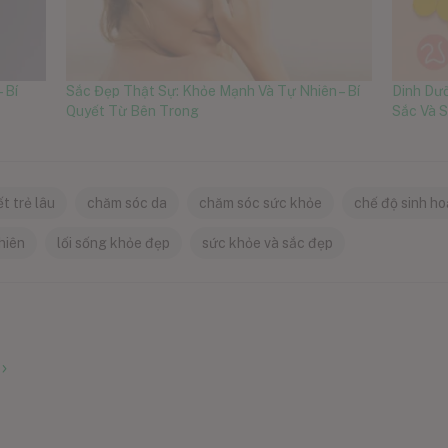
 Bí
Sắc Đẹp Thật Sự: Khỏe Mạnh Và Tự Nhiên – Bí
Dinh Dưỡ
Quyết Từ Bên Trong
Sắc Và 
ết trẻ lâu
chăm sóc da
chăm sóc sức khỏe
chế độ sinh h
hiên
lối sống khỏe đẹp
sức khỏe và sắc đẹp