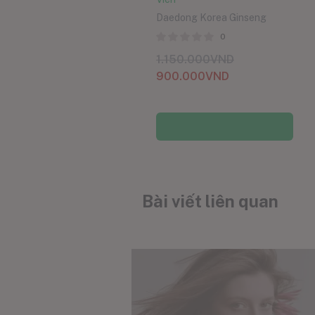
Daedong Korea Ginseng
0
1.150.000
VND
900.000
VND
Thêm vào giỏ hàng
Bài viết liên quan