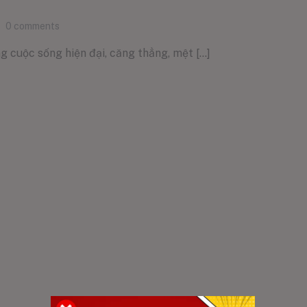
0
comments
g cuộc sống hiện đại, căng thẳng, mệt [...]