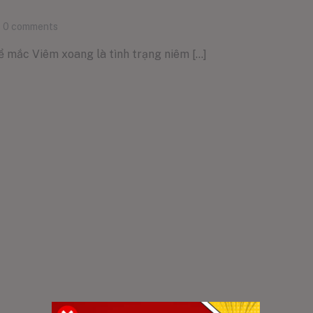
0
comments
 mắc Viêm xoang là tình trạng niêm [...]