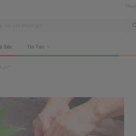
Thươ
á Sốc
Tin Tức
dược"