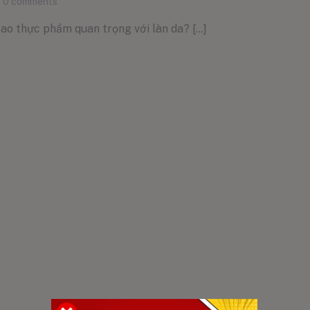
0
comments
o thực phẩm quan trọng với làn da? [...]