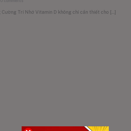
0
comments
ờng Trí Nhớ Vitamin D không chỉ cần thiết cho [...]