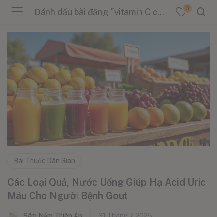
0
Đánh dấu bài đăng "vitamin C cho người gout"
menu (Sản Phẩm )
menu (Danh Mục )
menu (Tin Tức )
Bài Thuốc Dân Gian
Các Loại Quả, Nước Uống Giúp Hạ Acid Uric
Máu Cho Người Bệnh Gout
Sâm Nấm Thiên Ân
31 Tháng 7, 2025