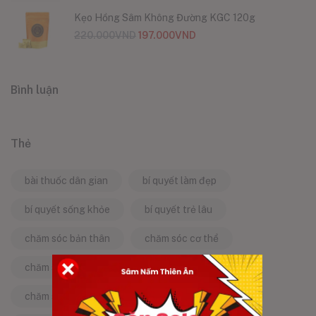
Kẹo Hồng Sâm Không Đường KGC 120g
220.000
VND
197.000
VND
Bình luận
Thẻ
bài thuốc dân gian
bí quyết làm đẹp
bí quyết sống khỏe
bí quyết trẻ lâu
chăm sóc bản thân
chăm sóc cơ thể
chăm sóc da
chăm sóc sức khỏe
chăm sóc sức khỏe tự nhiên
chống lão hóa