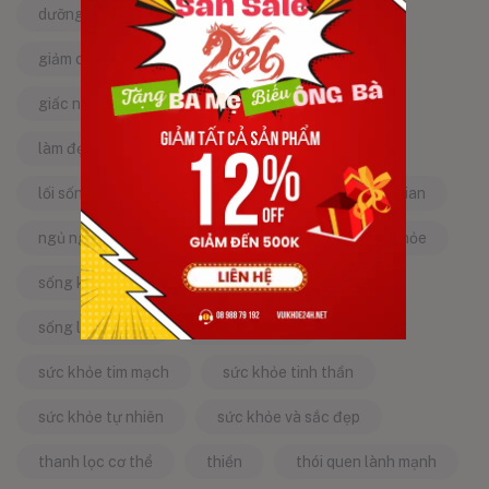
dưỡng da tự nhiên
dưỡng sinh
giảm căng thẳng
giảm stress
giấc ngủ ngon
kinh nghiệm dân gian
làm đẹp từ bên trong
làm đẹp tự nhiên
lối sống lành mạnh
mật ong
mẹo dân gian
ngủ ngon
năng lượng tích cực
sống khỏe
sống khỏe mỗi ngày
sống khỏe đẹp
sống lành mạnh
sống tích cực
sức khỏe tim mạch
sức khỏe tinh thần
sức khỏe tự nhiên
sức khỏe và sắc đẹp
thanh lọc cơ thể
thiền
thói quen lành mạnh