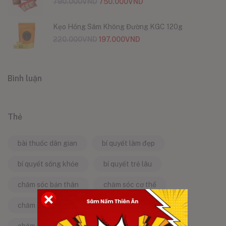
790.000
VND
750.000
VND
Kẹo Hồng Sâm Không Đường KGC 120g
220.000
VND
197.000
VND
Bình luận
Thẻ
bài thuốc dân gian
bí quyết làm đẹp
bí quyết sống khỏe
bí quyết trẻ lâu
chăm sóc bản thân
chăm sóc cơ thể
chăm sóc da
chăm sóc sức khỏe