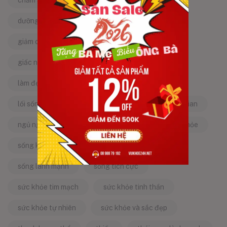
chăm sóc sức khỏe tự nhiên
chống lão hóa
dưỡng da tự nhiên
dưỡng sinh
giảm căng thẳng
giảm stress
giấc ngủ ngon
kinh nghiệm dân gian
làm đẹp từ bên trong
làm đẹp tự nhiên
lối sống lành mạnh
mật ong
mẹo dân gian
ngủ ngon
năng lượng tích cực
sống khỏe
sống khỏe mỗi ngày
sống khỏe đẹp
sống lành mạnh
sống tích cực
sức khỏe tim mạch
sức khỏe tinh thần
sức khỏe tự nhiên
sức khỏe và sắc đẹp