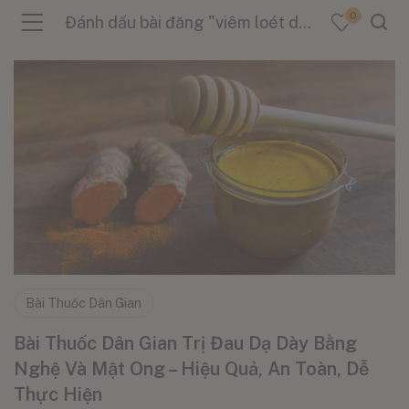
0
Đánh dấu bài đăng "viêm loét dạ dày"
menu (Sản Phẩm )
menu (Danh Mục )
menu (Tin Tức )
Bài Thuốc Dân Gian
Bài Thuốc Dân Gian Trị Đau Dạ Dày Bằng
Nghệ Và Mật Ong – Hiệu Quả, An Toàn, Dễ
Thực Hiện