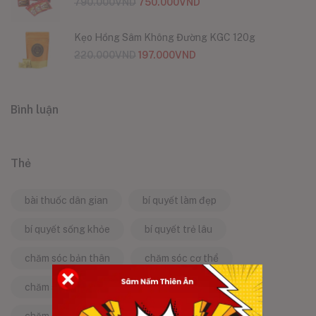
790.000
VND
750.000
VND
Kẹo Hồng Sâm Không Đường KGC 120g
220.000
VND
197.000
VND
Bình luận
Thẻ
bài thuốc dân gian
bí quyết làm đẹp
bí quyết sống khỏe
bí quyết trẻ lâu
chăm sóc bản thân
chăm sóc cơ thể
chăm sóc da
chăm sóc sức khỏe