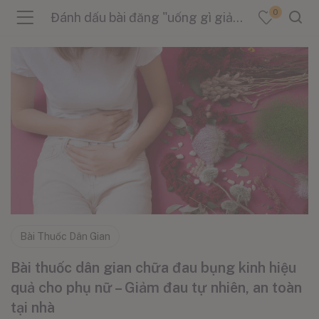
0
Đánh dấu bài đăng "uống gì giảm đau bụng kinh"
menu (Sản Phẩm )
menu (Danh Mục )
menu (Tin Tức )
Bài Thuốc Dân Gian
Bài thuốc dân gian chữa đau bụng kinh hiệu
quả cho phụ nữ – Giảm đau tự nhiên, an toàn
tại nhà