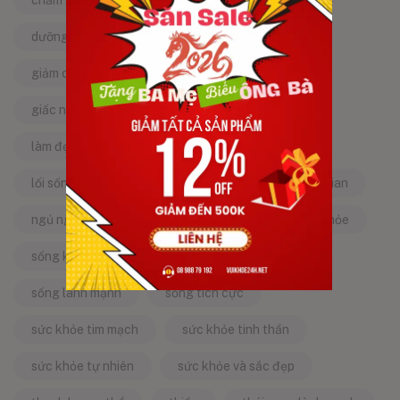
chăm sóc sức khỏe tự nhiên
chống lão hóa
dưỡng da tự nhiên
dưỡng sinh
giảm căng thẳng
giảm stress
giấc ngủ ngon
kinh nghiệm dân gian
làm đẹp từ bên trong
làm đẹp tự nhiên
lối sống lành mạnh
mật ong
mẹo dân gian
ngủ ngon
năng lượng tích cực
sống khỏe
sống khỏe mỗi ngày
sống khỏe đẹp
sống lành mạnh
sống tích cực
sức khỏe tim mạch
sức khỏe tinh thần
sức khỏe tự nhiên
sức khỏe và sắc đẹp