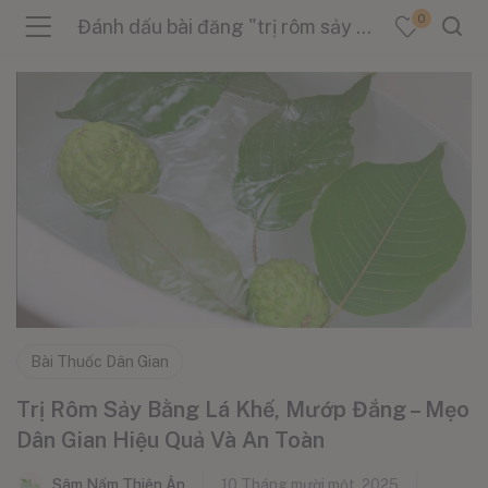
0
Đánh dấu bài đăng "trị rôm sảy cho trẻ"
menu (Sản Phẩm )
menu (Danh Mục )
menu (Tin Tức )
Bài Thuốc Dân Gian
Trị Rôm Sảy Bằng Lá Khế, Mướp Đắng – Mẹo
Dân Gian Hiệu Quả Và An Toàn
Sâm Nấm Thiên Ân
10 Tháng mười một, 2025