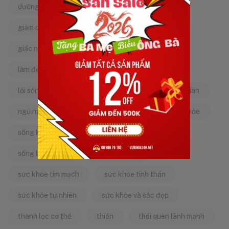
dưỡng da tự nhiên
dưỡng sinh
giảm căng thẳng
giảm stress
giấc ngủ ngon
kinh nghiệm dân gian
làm đẹp từ bên trong
làm đẹp tự nhiên
lối sống lành mạnh
mật ong
mẹo dân gian
ngủ ngon
năng lượng tích cực
sống khỏe
sống khỏe mỗi ngày
sống khỏe đẹp
sống lành mạnh
sống tích cực
sức khỏe tim mạch
sức khỏe tinh thần
sức khỏe tự nhiên
sức khỏe và sắc đẹp
thanh lọc cơ thể
thiền
thói quen lành mạnh