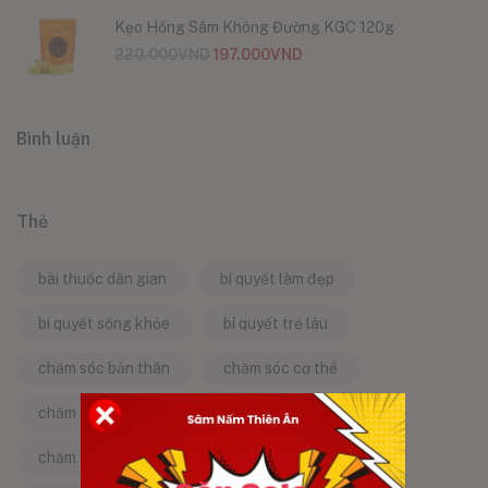
Kẹo Hồng Sâm Không Đường KGC 120g
220.000
VND
197.000
VND
Bình luận
Thẻ
bài thuốc dân gian
bí quyết làm đẹp
bí quyết sống khỏe
bí quyết trẻ lâu
chăm sóc bản thân
chăm sóc cơ thể
chăm sóc da
chăm sóc sức khỏe
chăm sóc sức khỏe tự nhiên
chống lão hóa