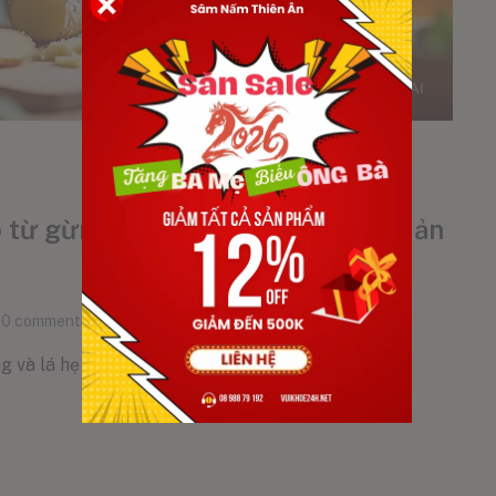
o từ gừng, mật ong và lá hẹ đơn giản
0
comments
 và lá hẹ đơn giản tại nhà [...]