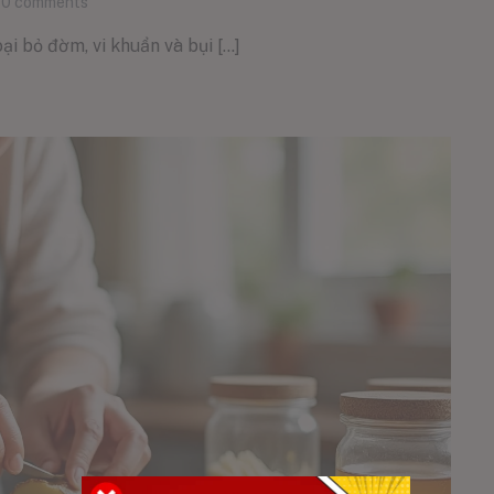
0
comments
ại bỏ đờm, vi khuẩn và bụi [...]