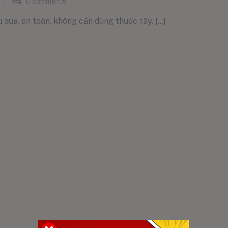
0
comments
quả, an toàn, không cần dùng thuốc tây. [...]