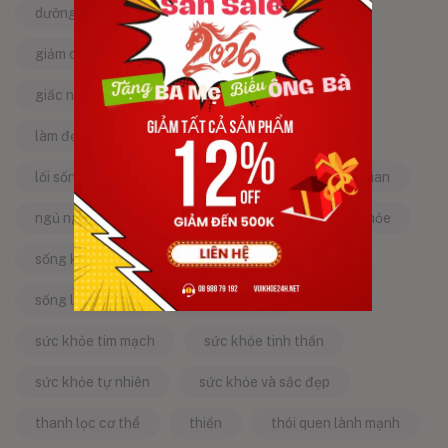
dưỡng da tự nhiên
dưỡng sinh
giảm căng thẳng
giảm stress
giấc ngủ ngon
kinh nghiệm dân gian
làm đẹp từ bên trong
làm đẹp tự nhiên
lối sống lành mạnh
mật ong
mẹo dân gian
ngủ ngon
năng lượng tích cực
sống khỏe
sống khỏe mỗi ngày
sống khỏe đẹp
sống lành mạnh
sống tích cực
sức khỏe tim mạch
sức khỏe tinh thần
sức khỏe tự nhiên
sức khỏe và sắc đẹp
thanh lọc cơ thể
thiền
thói quen lành mạnh