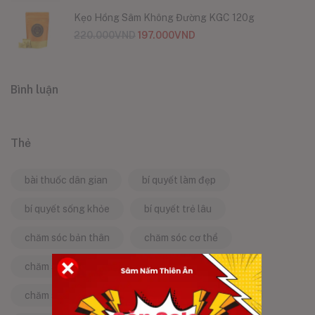
Kẹo Hồng Sâm Không Đường KGC 120g
220.000
VND
197.000
VND
Bình luận
Thẻ
bài thuốc dân gian
bí quyết làm đẹp
bí quyết sống khỏe
bí quyết trẻ lâu
chăm sóc bản thân
chăm sóc cơ thể
chăm sóc da
chăm sóc sức khỏe
chăm sóc sức khỏe tự nhiên
chống lão hóa