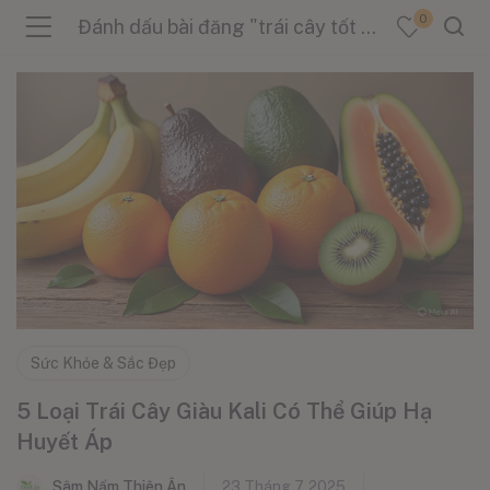
0
Đánh dấu bài đăng "trái cây tốt cho người cao huyết áp"
menu (Sản Phẩm )
menu (Danh Mục )
menu (Tin Tức )
Sức Khỏe & Sắc Đẹp
5 Loại Trái Cây Giàu Kali Có Thể Giúp Hạ
Huyết Áp
Sâm Nấm Thiên Ân
23 Tháng 7, 2025