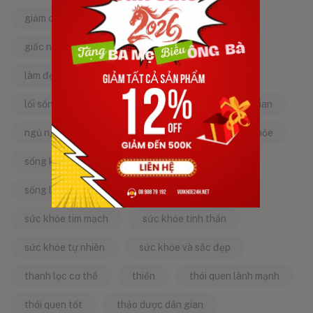
giảm căng thẳng
giảm stress
giấc ngủ ngon
kinh nghiệm dân gian
làm đẹp từ bên trong
làm đẹp tự nhiên
lối sống lành mạnh
mật ong
mẹo dân gian
ngủ ngon
năng lượng tích cực
sống khỏe
sống khỏe mỗi ngày
sống khỏe đẹp
sống lành mạnh
sống tích cực
sức khỏe tim mạch
sức khỏe tinh thần
sức khỏe tự nhiên
sức khỏe và sắc đẹp
thanh lọc cơ thể
thiền
thói quen lành mạnh
thói quen tốt
thảo dược dân gian