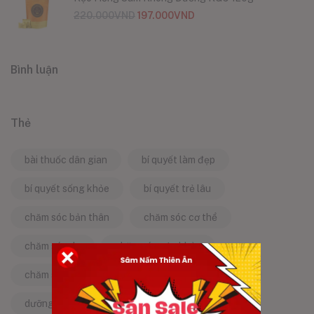
220.000
VND
197.000
VND
Bình luận
Thẻ
bài thuốc dân gian
bí quyết làm đẹp
bí quyết sống khỏe
bí quyết trẻ lâu
chăm sóc bản thân
chăm sóc cơ thể
chăm sóc da
chăm sóc sức khỏe
chăm sóc sức khỏe tự nhiên
chống lão hóa
dưỡng da tự nhiên
dưỡng sinh