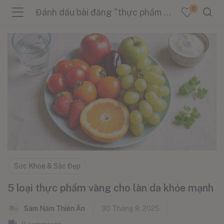
0
Đánh dấu bài đăng "thực phẩm vàng cho làn da"
menu (Sản Phẩm )
menu (Danh Mục )
menu (Tin Tức )
Sức Khỏe & Sắc Đẹp
5 loại thực phẩm vàng cho làn da khỏe mạnh
Sâm Nấm Thiên Ân
30 Tháng 8, 2025