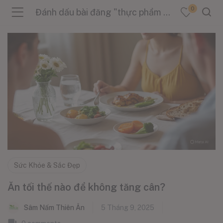
0
Đánh dấu bài đăng "thực phẩm nên ăn buổi tối"
menu (Sản Phẩm )
menu (Danh Mục )
menu (Tin Tức )
Sức Khỏe & Sắc Đẹp
Ăn tối thế nào để không tăng cân?
Sâm Nấm Thiên Ân
5 Tháng 9, 2025