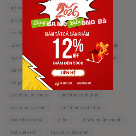
giảm căng thẳng
giảm stress
giấc ngủ ngon
kinh nghiệm dân gian
làm đẹp từ bên trong
làm đẹp tự nhiên
lối sống lành mạnh
mật ong
mẹo dân gian
ngủ ngon
năng lượng tích cực
sống khỏe
sống khỏe mỗi ngày
sống khỏe đẹp
sống lành mạnh
sống tích cực
sức khỏe tim mạch
sức khỏe tinh thần
sức khỏe tự nhiên
sức khỏe và sắc đẹp
thanh lọc cơ thể
thiền
thói quen lành mạnh
thói quen tốt
thảo dược dân gian