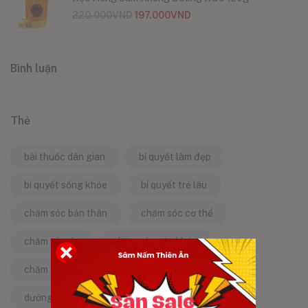
220.000
VND
197.000
VND
Bình luận
Thẻ
bài thuốc dân gian
bí quyết làm đẹp
bí quyết sống khỏe
bí quyết trẻ lâu
chăm sóc bản thân
chăm sóc cơ thể
chăm sóc da
chăm sóc sức khỏe
chăm sóc sức khỏe tự nhiên
chống lão hóa
dưỡng da tự nhiên
dưỡng sinh