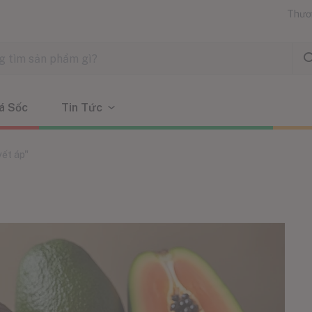
Thươ
á Sốc
Tin Tức
yết áp"