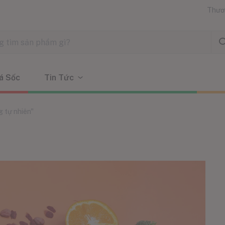
Thươ
á Sốc
Tin Tức
 tự nhiên"