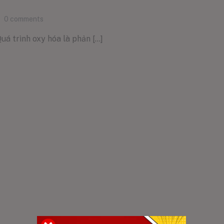
0
comments
á trình oxy hóa là phản [...]