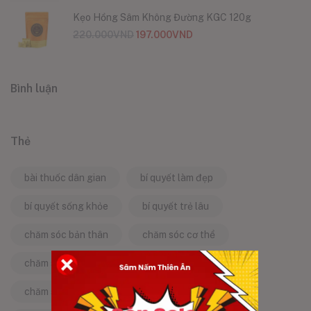
Kẹo Hồng Sâm Không Đường KGC 120g
220.000
VND
197.000
VND
Bình luận
Thẻ
bài thuốc dân gian
bí quyết làm đẹp
bí quyết sống khỏe
bí quyết trẻ lâu
chăm sóc bản thân
chăm sóc cơ thể
chăm sóc da
chăm sóc sức khỏe
chăm sóc sức khỏe tự nhiên
chống lão hóa