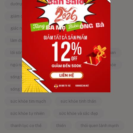
dưỡng da tự nhiên
dưỡng sinh
giảm căng thẳng
giảm stress
giấc ngủ ngon
kinh nghiệm dân gian
làm đẹp từ bên trong
làm đẹp tự nhiên
lối sống lành mạnh
mật ong
mẹo dân gian
ngủ ngon
năng lượng tích cực
sống khỏe
sống khỏe mỗi ngày
sống khỏe đẹp
sống lành mạnh
sống tích cực
sức khỏe tim mạch
sức khỏe tinh thần
sức khỏe tự nhiên
sức khỏe và sắc đẹp
thanh lọc cơ thể
thiền
thói quen lành mạnh