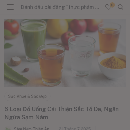
0
Đánh dấu bài đăng "thực phẩm cải thiện da"
menu (Sản Phẩm )
menu (Danh Mục )
menu (Tin Tức )
Sức Khỏe & Sắc Đẹp
6 Loại Đồ Uống Cải Thiện Sắc Tố Da, Ngăn
Ngừa Sạm Nám
Sâm Nấm Thiên Ân
21 Tháng 7, 2025