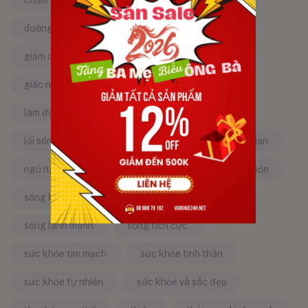
chăm sóc sức khỏe tự nhiên
chống lão hóa
dưỡng da tự nhiên
dưỡng sinh
giảm căng thẳng
giảm stress
giấc ngủ ngon
kinh nghiệm dân gian
làm đẹp từ bên trong
làm đẹp tự nhiên
lối sống lành mạnh
mật ong
mẹo dân gian
ngủ ngon
năng lượng tích cực
sống khỏe
sống khỏe mỗi ngày
sống khỏe đẹp
sống lành mạnh
sống tích cực
sức khỏe tim mạch
sức khỏe tinh thần
sức khỏe tự nhiên
sức khỏe và sắc đẹp