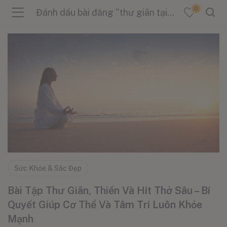
0
Đánh dấu bài đăng "thư giãn tại nhà"
menu (Sản Phẩm )
menu (Danh Mục )
menu (Tin Tức )
Sức Khỏe & Sắc Đẹp
Bài Tập Thư Giãn, Thiền Và Hít Thở Sâu – Bí
Quyết Giúp Cơ Thể Và Tâm Trí Luôn Khỏe
Mạnh