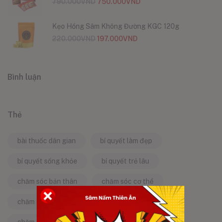
790.000
VND
750.000
VND
Kẹo Hồng Sâm Không Đường KGC 120g
220.000
VND
197.000
VND
Bình luận
Thẻ
bài thuốc dân gian
bí quyết làm đẹp
bí quyết sống khỏe
bí quyết trẻ lâu
chăm sóc bản thân
chăm sóc cơ thể
chăm sóc da
chăm sóc sức khỏe