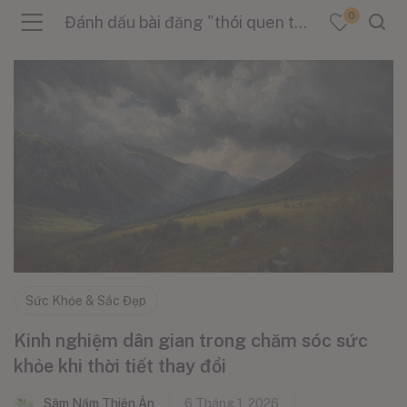
0
Đánh dấu bài đăng "thói quen tốt cho sức khỏe"
menu (Sản Phẩm )
menu (Danh Mục )
menu (Tin Tức )
Sức Khỏe & Sắc Đẹp
Kinh nghiệm dân gian trong chăm sóc sức
khỏe khi thời tiết thay đổi
Sâm Nấm Thiên Ân
6 Tháng 1, 2026