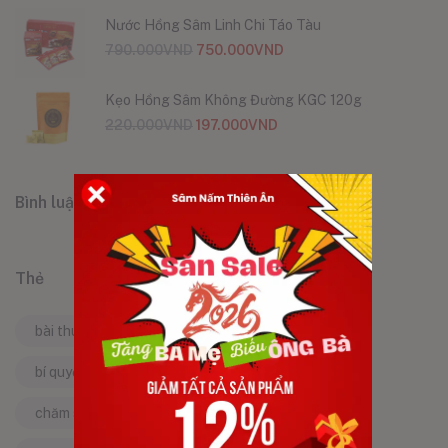
Nước Hồng Sâm Linh Chi Táo Tàu
790.000
VND
750.000
VND
Kẹo Hồng Sâm Không Đường KGC 120g
220.000
VND
197.000
VND
Bình luận
Thẻ
bài thuốc dân gian
bí quyết làm đẹp
bí quyết sống khỏe
bí quyết trẻ lâu
chăm sóc bản thân
chăm sóc cơ thể