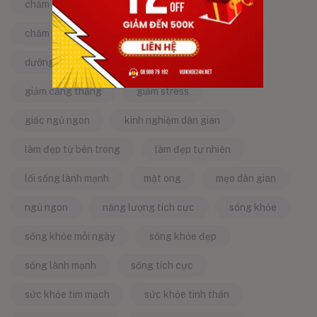
chăm sóc da
chăm sóc sức khỏe
chăm sóc sức khỏe tự nhiên
chống lão hóa
dưỡng da tự nhiên
dưỡng sinh
giảm căng thẳng
giảm stress
giấc ngủ ngon
kinh nghiệm dân gian
làm đẹp từ bên trong
làm đẹp tự nhiên
lối sống lành mạnh
mật ong
mẹo dân gian
ngủ ngon
năng lượng tích cực
sống khỏe
sống khỏe mỗi ngày
sống khỏe đẹp
sống lành mạnh
sống tích cực
sức khỏe tim mạch
sức khỏe tinh thần