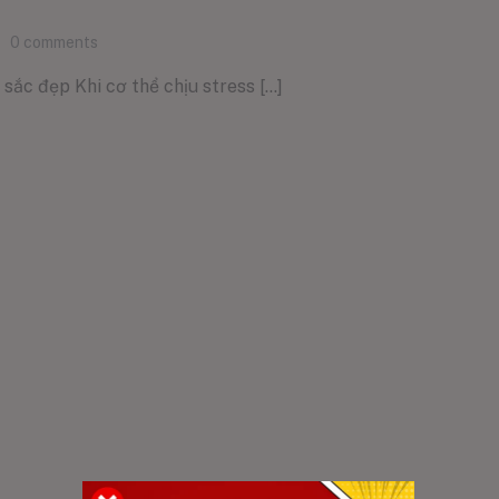
0
comments
sắc đẹp Khi cơ thể chịu stress [...]