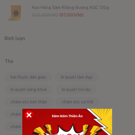
Kẹo Hồng Sâm Không Đường KGC 120g
220.000
VND
197.000
VND
Bình luận
Thẻ
bài thuốc dân gian
bí quyết làm đẹp
bí quyết sống khỏe
bí quyết trẻ lâu
chăm sóc bản thân
chăm sóc cơ thể
chăm sóc da
chăm sóc sức khỏe
chăm sóc sức khỏe tự nhiên
chống lão hóa