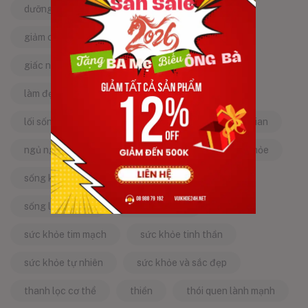
dưỡng da tự nhiên
dưỡng sinh
giảm căng thẳng
giảm stress
giấc ngủ ngon
kinh nghiệm dân gian
làm đẹp từ bên trong
làm đẹp tự nhiên
lối sống lành mạnh
mật ong
mẹo dân gian
ngủ ngon
năng lượng tích cực
sống khỏe
sống khỏe mỗi ngày
sống khỏe đẹp
sống lành mạnh
sống tích cực
sức khỏe tim mạch
sức khỏe tinh thần
sức khỏe tự nhiên
sức khỏe và sắc đẹp
thanh lọc cơ thể
thiền
thói quen lành mạnh