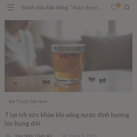
0
Đánh dấu bài đăng "thảo dược giải độc"
menu (Sản Phẩm )
menu (Danh Mục )
menu (Tin Tức )
Bài Thuốc Dân Gian
7 lợi ích sức khỏe khi uống nước đinh hương
lúc bụng đói
Sâm Nấm Thiên Ân
18 Tháng 9, 2025