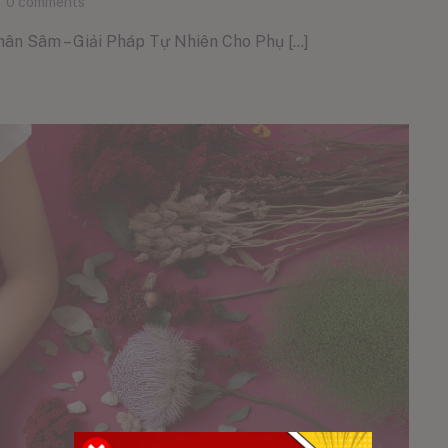
0
comments
 Sâm – Giải Pháp Tự Nhiên Cho Phụ [...]