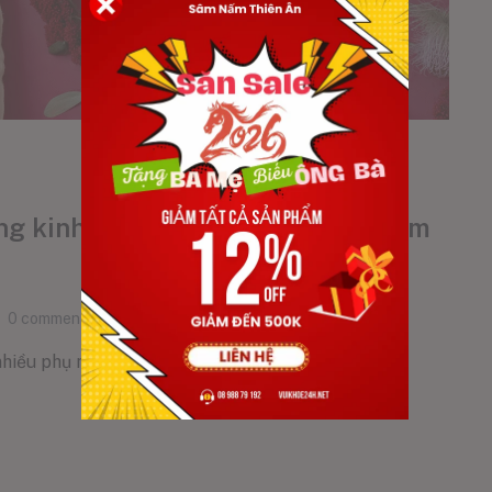
ng kinh hiệu quả cho phụ nữ – Giảm
0
comments
hiều phụ nữ mỗi khi đến kỳ [...]