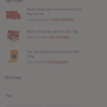
Sản Phẩm
Nước Hồng Sâm Premium Hàn Quốc
Hộp 30 Gói
1.800.000
VND
1.650.000
VND
Nước Hồng Sâm Linh Chi Táo Tàu
790.000
VND
750.000
VND
Kẹo Hồng Sâm Không Đường KGC
120g
220.000
VND
197.000
VND
Bình luận
Thẻ