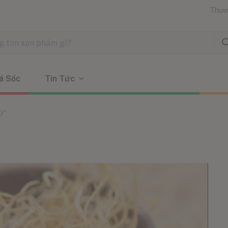
Thươ
á Sốc
Tin Tức
ữ"