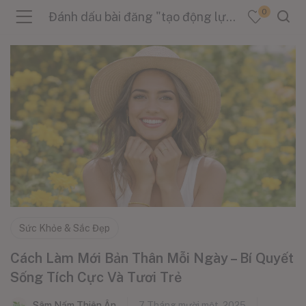
0
Đánh dấu bài đăng "tạo động lực sống"
menu (Sản Phẩm )
menu (Danh Mục )
menu (Tin Tức )
Sức Khỏe & Sắc Đẹp
Cách Làm Mới Bản Thân Mỗi Ngày – Bí Quyết
Sống Tích Cực Và Tươi Trẻ
Sâm Nấm Thiên Ân
7 Tháng mười một, 2025