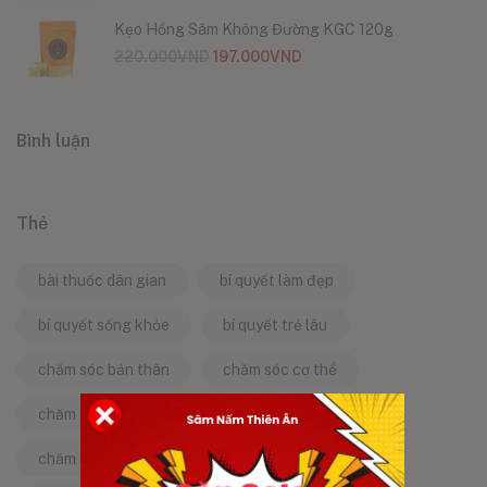
Kẹo Hồng Sâm Không Đường KGC 120g
220.000
VND
197.000
VND
Bình luận
Thẻ
bài thuốc dân gian
bí quyết làm đẹp
bí quyết sống khỏe
bí quyết trẻ lâu
chăm sóc bản thân
chăm sóc cơ thể
chăm sóc da
chăm sóc sức khỏe
chăm sóc sức khỏe tự nhiên
chống lão hóa