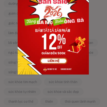
dưỡng da tự nhiên
dưỡng sinh
giảm căng thẳng
giảm stress
giấc ngủ ngon
kinh nghiệm dân gian
làm đẹp từ bên trong
làm đẹp tự nhiên
lối sống lành mạnh
mật ong
mẹo dân gian
ngủ ngon
năng lượng tích cực
sống khỏe
sống khỏe mỗi ngày
sống khỏe đẹp
sống lành mạnh
sống tích cực
sức khỏe tim mạch
sức khỏe tinh thần
sức khỏe tự nhiên
sức khỏe và sắc đẹp
thanh lọc cơ thể
thiền
thói quen lành mạnh