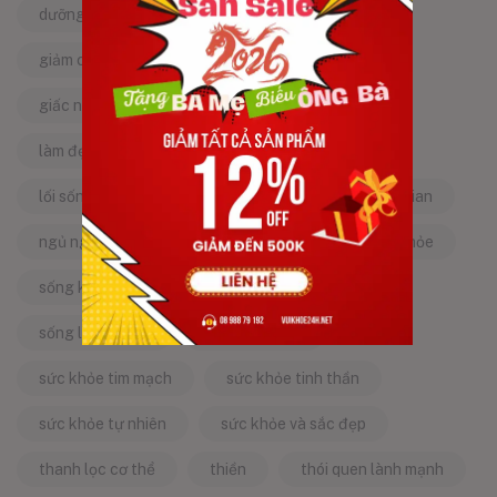
dưỡng da tự nhiên
dưỡng sinh
giảm căng thẳng
giảm stress
giấc ngủ ngon
kinh nghiệm dân gian
làm đẹp từ bên trong
làm đẹp tự nhiên
lối sống lành mạnh
mật ong
mẹo dân gian
ngủ ngon
năng lượng tích cực
sống khỏe
sống khỏe mỗi ngày
sống khỏe đẹp
sống lành mạnh
sống tích cực
sức khỏe tim mạch
sức khỏe tinh thần
sức khỏe tự nhiên
sức khỏe và sắc đẹp
thanh lọc cơ thể
thiền
thói quen lành mạnh