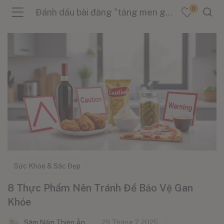
0
Đánh dấu bài đăng "tăng men gan"
menu (Sản Phẩm )
menu (Danh Mục )
menu (Tin Tức )
Sức Khỏe & Sắc Đẹp
8 Thực Phẩm Nên Tránh Để Bảo Vệ Gan
Khỏe
Sâm Nấm Thiên Ân
29 Tháng 7, 2025