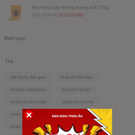
Kẹo Hồng Sâm Không Đường KGC 120g
220.000
VND
197.000
VND
Bình luận
Thẻ
bài thuốc dân gian
bí quyết làm đẹp
bí quyết sống khỏe
bí quyết trẻ lâu
chăm sóc bản thân
chăm sóc cơ thể
chăm sóc da
chăm sóc sức khỏe
chăm sóc sức khỏe tự nhiên
chống lão hóa